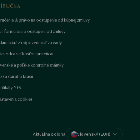
RÍRUČKA
ručenie & právo na odstúpenie od kúpnej zmluvy
or formulára o odstúpení od zmluvy
klamácia/ Zodpovednosť za vady
rievodca veľkosťou prsteňov
ovenské a poľské kontrolné známky
 sa starať o krásu
tifikáty YES
astavenia cookies
Aktuálna poloha
Slovenský (EUR)