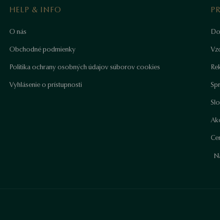
HELP & INFO
P
O nás
Do
Obchodné podmienky
Vz
Politika ochrany osobných údajov súborov cookies
Re
Vyhlásenie o prístupnosti
Sp
Sl
Ako
Cer
N