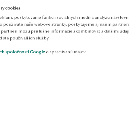
d
ry cookies
m
v
eklám, poskytovanie funkcií sociálnych médií a analýzu návštev
o
d
o používate naše webové stránky, poskytujeme aj našim partnero
d
to partneri môžu príslušné informácie skombinovať s ďalšími údajm
o
ď ste používali ich služby.
S
ch spoločnosti Google
o spracúvaní údajov.
ukážka
ukážka