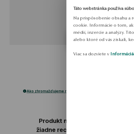
Táto webstránka používa súbo
Na prispôsobenie obsahu a r
cookie. Informácie o tom, ak
médií, inzercie a analýzy. Tí
alebo ktoré od vás získali, ke
Viac sa dozviete v
Informáciá
Ako zhromažďujeme recenzie?
ukážka
Produkt nemá
žiadne recenzie