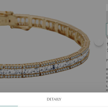
R
c
0
1
L
m
b
r
DETAILY
p
n