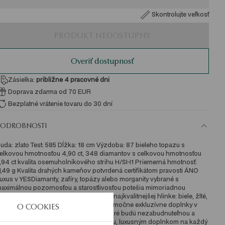
Skontrolujte veľkosť
PRODUKT NEDOSTUPNÝ
Overiť dostupnosť
Zásielka:
približne 4
pracovné dni
Doprava zdarma od 70 EUR
Bezplatné vrátenie tovaru do 30 dní
PODROBNOSTI
uda: zlato Test: 585 Dĺžka: 18 cm Výzdoba: 87 bieleho topazu s 
elkovou hmotnosťou 4,90 ct, 348 diamantov s celkovou hmotnosťou 
,94 ct kvalita osemuholníkového strihu H/SI-I1 Priemerná hmotnosť: 
1,49 g Kvalita drahých kameňov potvrdená certifikátom pravosti ÁNO 
uxus v YESDiamanty, zafíry, topázy alebo morganity vybrané s 
aximálnou pozornosťou a starostlivosťou potešia mimoriadnou 
rilanciou. Drahé kamene umiestnené v najkvalitnejšej hlinke: biele, žlté, 
užové zlato alebo platina vytvárajú výnimočne exkluzívne doplnky v 
O COOKIES
rémiovej kvalite. Jedná sa o šperky, ktoré budú nezabudnuteľnou a 
ezvyčajnou ozdobou veľkého východu, luxusným doplnkom na každý 