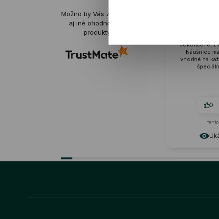
Karolina
Možno by Vás zaujímali
overené
aj iné ohodnotené
produkty
Náušnice sú starost
dokončené, z kvalitného 
Náušnice majú krásny l
vhodné na každodenné 
špeciálne príležito
0
0
tento mesiac
Ukázať origin