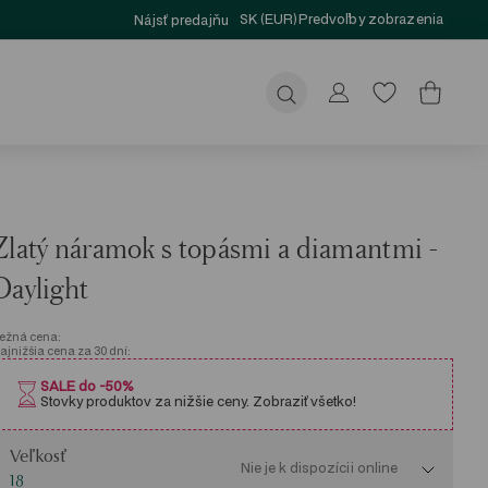
SK (EUR)
Predvoľby zobrazenia
Nájsť predajňu
Odoslať
Zlatý náramok s topásmi a diamantmi -
Daylight
ežná cena:
ajnižšia cena za 30 dní:
SALE do -50%
Stovky produktov za nižšie ceny. Zobraziť všetko!
eľkosť
Veľkosť
Nie je k dispozícii online
18