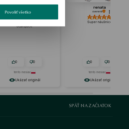
Joanna
renata
Povoliť všetko
overené
overené
ušnice sú absolútne
Super náušnice
očarujúce.
0
0
0
0
ento mesiac
tento mesiac
Ukázať originál
Ukázať originál
SPÄŤ NA ZAČIATOK