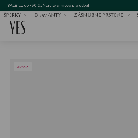
SALE až do -50 %. Nájdite si niečo pre seba!
ŠPERKY
DIAMANTY
ZÁSNUBNÉ PRSTENE
ZL'AVA