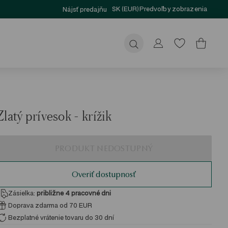
SK (EUR)
Predvoľby zobrazenia
Nájsť predajňu
Odoslať
Zlatý prívesok - krížik
PRODUKT NEDOSTUPNÝ
Overiť dostupnosť
Zásielka:
približne 4
pracovné dni
Doprava zdarma od 70 EUR
Bezplatné vrátenie tovaru do 30 dní