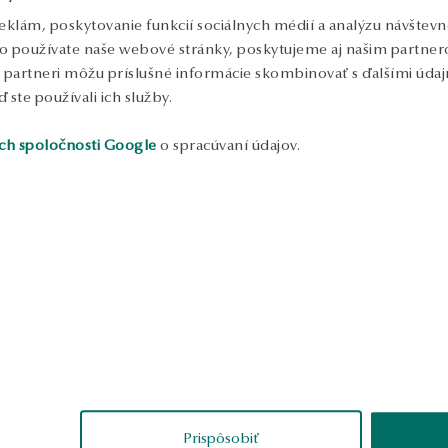
eklám, poskytovanie funkcií sociálnych médií a analýzu návštev
o používate naše webové stránky, poskytujeme aj našim partnero
to partneri môžu príslušné informácie skombinovať s ďalšími údajm
ď ste používali ich služby.
ch spoločnosti Google
o spracúvaní údajov.
ukážka
oanna
Alina
erené
overené
Prispôsobiť
vé, a zároveň nie
Náušnice sú starostlivo