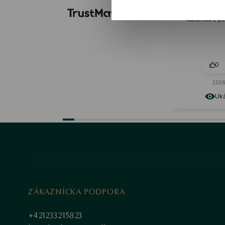
pr
Recenzia po
Náramok z per
0
2026
Uká
ZÁKAZNÍCKA PODPORA
+421233215823