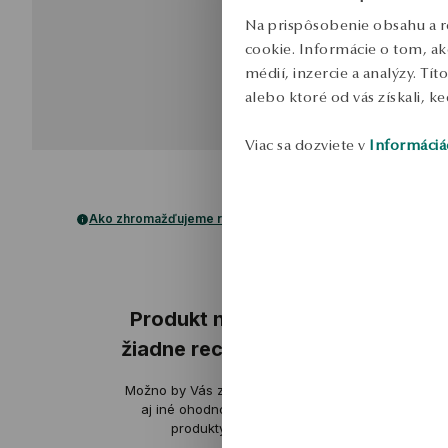
Na prispôsobenie obsahu a r
cookie. Informácie o tom, ak
médií, inzercie a analýzy. Tí
alebo ktoré od vás získali, ke
Viac sa dozviete v
Informáciá
Ako zhromažďujeme recenzie?
ukážka
Produkt nemá
žiadne recenzie
J
Možno by Vás zaujímali
ov
aj iné ohodnotené
produkty
Veľmi pôsobi