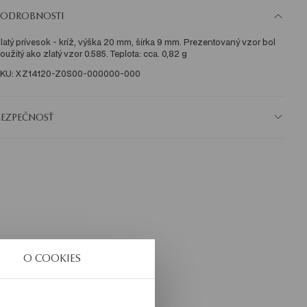
PODROBNOSTI
latý prívesok - kríž, výška 20 mm, šírka 9 mm. Prezentovaný vzor bol 
oužitý ako zlatý vzor 0.585. Teplota: cca. 0,82 g
KU: XZ14120-Z0S00-000000-000
BEZPEČNOSŤ
O COOKIES