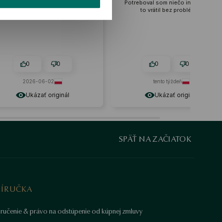
Potreboval som niečo iné, tak som
to vrátil bez problémov
0
0
0
0
2026-06-02
tento týždeň
Ukázať originál
Ukázať originál
SPÄŤ NA ZAČIATOK
RÍRUČKA
ručenie & právo na odstúpenie od kúpnej zmluvy