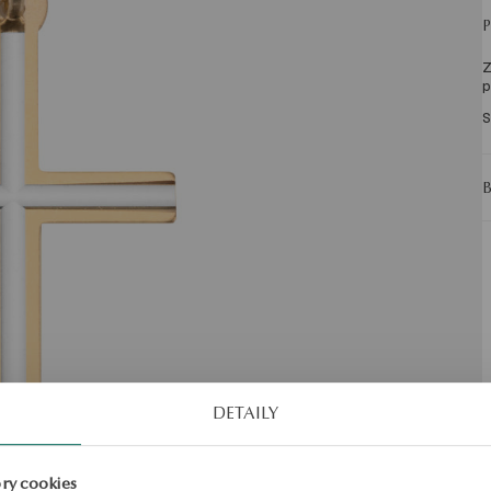
Z
p
S
DETAILY
ry cookies