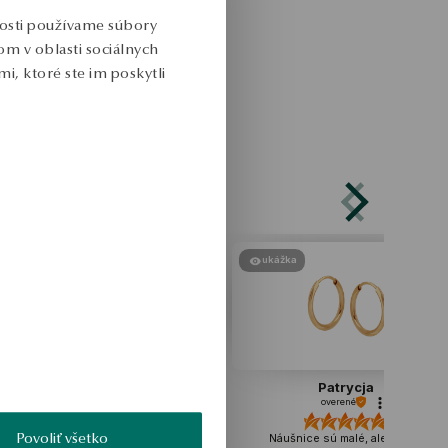
nosti používame súbory
m v oblasti sociálnych
i, ktoré ste im poskytli
ukážka
ukážka
Małgorzata
Patrycja
overené
overené
Povoliť všetko
Náušnice sú krásne
Náušnice sú malé, ale pevné