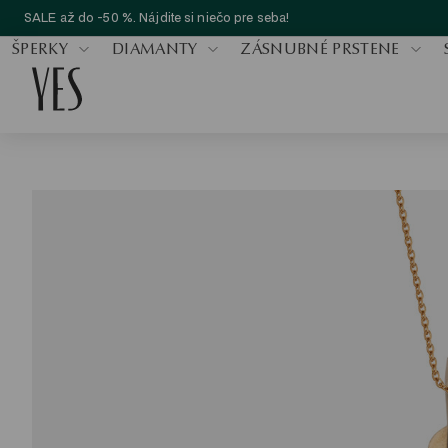
SALE až do -50 %. Nájdite si niečo pre seba!
ŠPERKY
DIAMANTY
ZÁSNUBNÉ PRSTENE