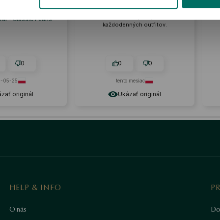
ehnané.
dokončené, z kvalitného materiálu.
Náušnice sú krásne, jemné a
dobného produktu:
dokonale zapadajú do
ál - Classic Pearls
každodenných outfitov.
0
0
0
-05-25
tento mesiac
zať originál
Ukázať originál
HELP & INFO
P
O nás
Do