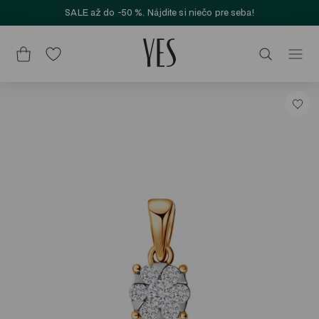
SALE až do -50 %. Nájdite si niečo pre seba!