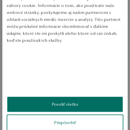
Ruda: zlato Trieda: 585 Ozdobenie: 7 diamantov s celkovou 
súbory cookie. Informácie o tom, ako používate naše
hmotnosťou 0,14 ct kvalita H/SI-I1 diamantový rez okrúhly Priemerná 
webové stránky, poskytujeme aj našim partnerom v
hmotnosť: 0,45 g Kvalita diamantu potvrdená certifikátom pravosti ÁNO 
oblasti sociálnych médií, inzercie a analýzy. Títo partneri
SKU: ZZ20198-ZB000-DIW000-E14
môžu príslušné informácie skombinovať s ďalšími
údajmi, ktoré ste im poskytli alebo ktoré od vás získali,
BEZPEČNOSŤ
keď ste používali ich služby.
Viac sa dozviete v
Informáciách spoločnosti Google
o
spracúvaní údajov.
Produkt nemá žiadne recenzie
Možno by Vás zaujímali aj iné ohodnotené produkty
Ako zhromažďujeme recenzie?
ukážka
Povoliť všetko
Prispôsobiť