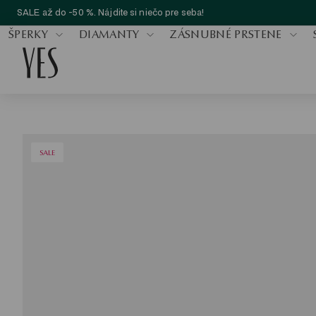
SALE až do -50 %. Nájdite si niečo pre seba!
ŠPERKY
DIAMANTY
ZÁSNUBNÉ PRSTENE
SALE