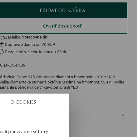
PRIDAŤ DO KOŠÍKA
Overiť dostupnosť
Zásielka:
1
pracovné dni
Doprava zdarma od 70 EUR
Bezplatné vrátenie tovaru do 30 dní
PODROBNOSTI
ód: zlato Punc: 375 Odobenie: diamant s hmotnosťou 0.01ct H/I2 
valita diamantová strihaná okrúhla Maximálna hmotnosť: 1.34 g Kvalita 
iamantu potvrdená certifikávotom prasti YES
KU: ZY20384-ZB000-DIW000-F01
O COOKIES
BEZPEČNOSŤ
nosti používame súbory