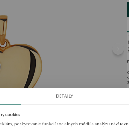
K
k
d
S
DETAILY
ry cookies
eklám, poskytovanie funkcií sociálnych médií a analýzu návštev