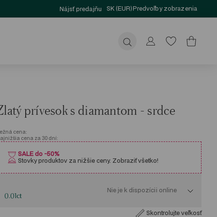
SK (EUR)
Predvoľby zobrazenia
Nájsť predajňu
Odoslať
Zlatý prívesok s diamantom - srdce
ežná cena:
ajnižšia cena za 30 dní:
SALE do -50%
Stovky produktov za nižšie ceny. Zobraziť všetko!
Nie je k dispozícii online
0.01ct
Skontrolujte veľkosť