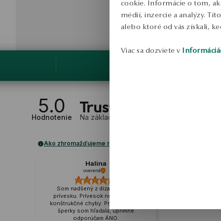
cookie. Informácie o tom, ak
médií, inzercie a analýzy. Tí
alebo ktoré od vás získali, ke
Viac sa dozviete v
Informáciá
5.0
Hodnotenie
Na základe
1
recenzií
Ako zhromažďujeme recenzie?
Halina
overené
Som nadšený z dizajnu tohto
prívesku. Prívesok nemá žiadne
konštrukčné chyby. Presne takéto
šperky som hľadala, úprimne
odporúčam ÁNO.