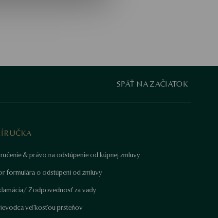
SPÄŤ NA ZAČIATOK
RÍRUČKA
ručenie & právo na odstúpenie od kúpnej zmluvy
or formulára o odstúpení od zmluvy
klamácia/ Zodpovednosť za vady
rievodca veľkosťou prsteňov