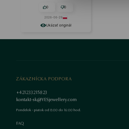
0
0
2026-06-29
Ukázať originál
ZÁKAZNÍCKA PODPORA
+421233215823
kontakt-sk@YESjewellery.com
Pondelok - piatok od 8:00 do 16:00 hod.
FAQ