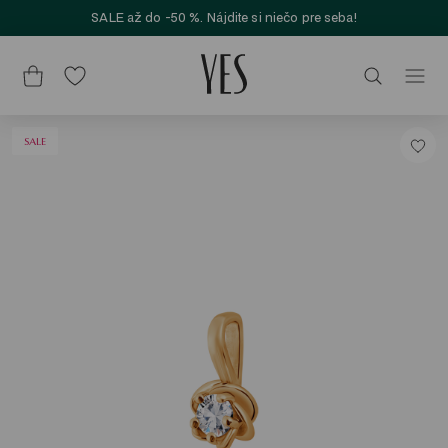
SALE až do -50 %. Nájdite si niečo pre seba!
SALE