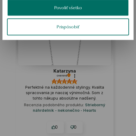
Ako zhromažďujeme recenzie?
Povoliť všetko
ukážka
Prispôsobiť
Katarzyna
overené
Perfektné na každodenné stylingy. Kvalita
spracovania je naozaj výnimočná. Som z
tohto nákupu absolútne nadšený.
Recenzia podobného produktu:
Strieborný
náhrdelník - nekonečno - Hearts
0
0