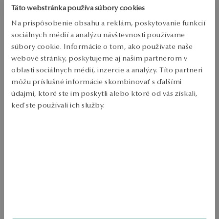
Táto webstránka používa súbory cookies
Overiť dostupnosť
Na prispôsobenie obsahu a reklám, poskytovanie funkcií
sociálnych médií a analýzu návštevnosti používame
Zásielka:
1
pracovné dni
súbory cookie. Informácie o tom, ako používate naše
Doprava zdarma od 70 EUR
webové stránky, poskytujeme aj našim partnerom v
Bezplatné vrátenie tovaru do 30 dní
oblasti sociálnych médií, inzercie a analýzy. Títo partneri
PODROBNOSTI
môžu príslušné informácie skombinovať s ďalšími
údajmi, ktoré ste im poskytli alebo ktoré od vás získali,
Ruda: zlato Trieda: 585 Odobenie: diamant s hmotnosťou 0.12ct kvalita 
keď ste používali ich služby.
H/I1 diamantové rezanie okrúhle Maximálna hmotnosť: Kvalita 
diamantu potvrdená certifikátom právosti ÁNO 
Viac sa dozviete v
Informáciách spoločnosti Google
o
SKU: ZZ20298-Z0000-DIW000-E12
spracúvaní údajov.
BEZPEČNOSŤ
Produkt nemá žiadne recenzie
Možno by Vás zaujímali aj iné ohodnotené produkty