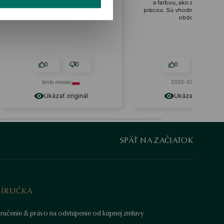
otreboval som niečo iné, tak som
a farbou, ako aj starostlivou
to vrátil bez problémov
prácou. Sú vhodné na každé ročné
obdobie.
0
0
0
0
tento mesiac
2026-07-09
Ukázať originál
Ukázať originál
SPÄŤ NA ZAČIATOK
RÍRUČKA
ručenie & právo na odstúpenie od kúpnej zmluvy