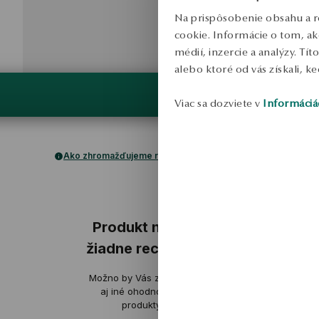
Na prispôsobenie obsahu a r
cookie. Informácie o tom, ak
médií, inzercie a analýzy. Tí
alebo ktoré od vás získali, ke
Viac sa dozviete v
Informáciá
Ako zhromažďujeme recenzie?
ukážka
ukážka
Produkt nemá
žiadne recenzie
Katarzyna
Možno by Vás zaujímali
overené
ov
aj iné ohodnotené
produkty
Vyzerá to veľmi pekne, odporúčam
Krásne náušn