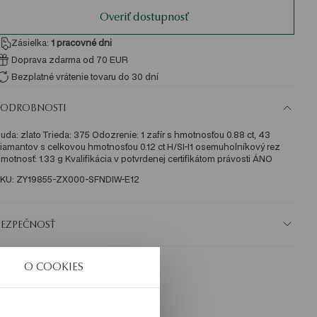
Overiť dostupnosť
Zásielka:
1
pracovné dni
Doprava zdarma od 70 EUR
Bezplatné vrátenie tovaru do 30 dní
PODROBNOSTI
uda: zlato Trieda: 375 Odozrenie: 1 zafír s hmotnosťou 0.88 ct, 43 
iamantov s celkovou hmotnosťou 0.12 ct H/SI-I1 osemuholníkový rez 
motnosť: 1.33 g Kvalifikácia v potvrdenej certifikátom právosti ÁNO 
KU: ZY19855-ZX000-SFNDIW-E12
BEZPEČNOSŤ
O COOKIES