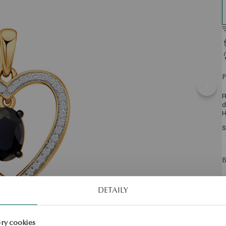
R
d
H
S
DETAILY
ry cookies