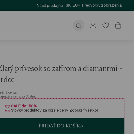
SK (EUR)
Predvoľby zobrazenia
Nájsť predajňu
Odoslať
Zlatý prívesok so zafírom a diamantmi -
srdce
ežná cena:
ajnižšia cena za 30 dní:
SALE do -50%
Stovky produktov za nižšie ceny. Zobraziť všetko!
PRIDAŤ DO KOŠÍKA