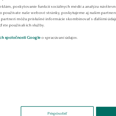
eklám, poskytovanie funkcií sociálnych médií a analýzu návštev
o používate naše webové stránky, poskytujeme aj našim partnero
to partneri môžu príslušné informácie skombinovať s ďalšími údajm
ď ste používali ich služby.
ch spoločnosti Google
o spracúvaní údajov.
ukážka
Hania
Joanna
erené
overené
Prispôsobiť
ice! Mama je veľmi
Tieto náušnice sú absolútne