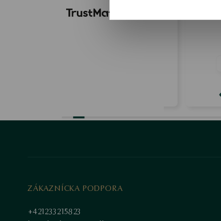
:)))
spo
0
0
0
2026-06-06
2026
Ukázať originál
Uká
ZÁKAZNÍCKA PODPORA
+421233215823