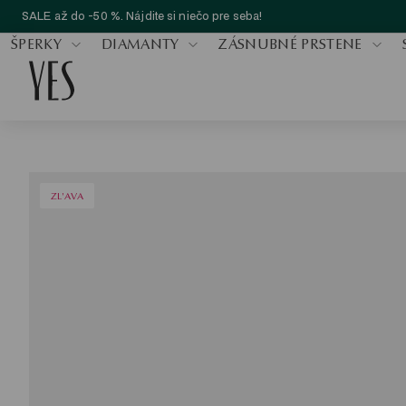
SALE až do -50 %. Nájdite si niečo pre seba!
ŠPERKY
DIAMANTY
ZÁSNUBNÉ PRSTENE
ZL'AVA