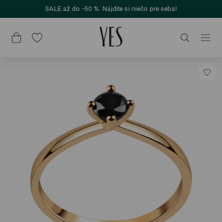
SALE až do -50 %. Nájdite si niečo pre seba!