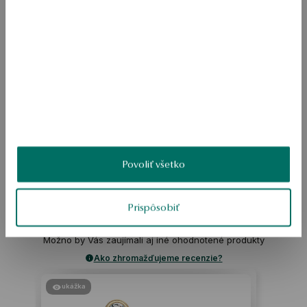
Kvalita diamantu potvrdzuje certifikátom práv ÁNO 
Prsteň je vyrobený s 585 zlatami. Model je zdobený čiernym 
diamantom. Pochové šperky z kolekcie Valentine, ktoré navrhla 
Magda Dąbrowska. 
SKU: PZ12801-Z0000-DIO000-X33
BEZPEČNOSŤ
Povoliť všetko
Prispôsobiť
Produkt nemá žiadne recenzie
Možno by Vás zaujímali aj iné ohodnotené produkty
Ako zhromažďujeme recenzie?
ukážka