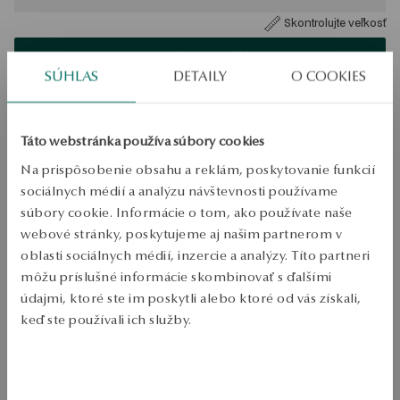
Skontrolujte veľkosť
PRIDAŤ DO KOŠÍKA
SÚHLAS
DETAILY
O COOKIES
Overiť dostupnosť
Zásielka:
1
pracovné dni
Táto webstránka používa súbory cookies
Doprava zdarma od 70 EUR
Na prispôsobenie obsahu a reklám, poskytovanie funkcií
Bezplatné vrátenie tovaru do 30 dní
sociálnych médií a analýzu návštevnosti používame
súbory cookie. Informácie o tom, ako používate naše
PODROBNOSTI
webové stránky, poskytujeme aj našim partnerom v
oblasti sociálnych médií, inzercie a analýzy. Títo partneri
Kov: Zlato 
môžu príslušné informácie skombinovať s ďalšími
Bodov: 585 
údajmi, ktoré ste im poskytli alebo ktoré od vás získali,
Ozdoba: upravený čierny diamant brúsený okrúhly 
keď ste používali ich služby.
Celková hmotnosť: 1.72 g 
Viac sa dozviete v
Informáciách spoločnosti Google
o
Dizajnér: Magda Dąbrowska 
spracúvaní údajov.