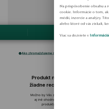
Na prispôsobenie obsahu a r
cookie. Informácie o tom, ak
médií, inzercie a analýzy. Tí
alebo ktoré od vás získali, ke
Viac sa dozviete v
Informáciá
Ako zhromažďujeme recenzie?
ukážka
ukážka
Produkt nemá
žiadne recenzie
Aleksander
Možno by Vás zaujímali
overené
aj iné ohodnotené
produkty
Pevné spracovanie, vynikajúce
jemný, v