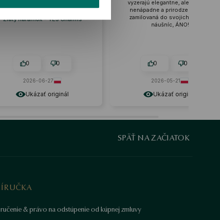
vyzerajú elegantne, ale zároveň
roztomilá. ❤️
nenápadne a prirodzene. Som
Recenzia podobného produk
zamilovaná do svojich nových
Pozlátený strieborný náramo
náušníc, ÁNO!
červenej šnúrke - monstera - 
0
0
0
0
2026-05-21
2026-06-21
Ukázať originál
Ukázať originál
SPÄŤ NA ZAČIATOK
RÍRUČKA
ručenie & právo na odstúpenie od kúpnej zmluvy