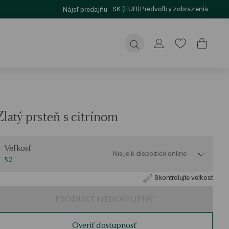
SK (EUR)
Predvoľby zobrazenia
Nájsť predajňu
Odoslať
Zlatý prsteň s citrínom
eľkosť
Veľkosť
Nie je k dispozícii online
52
Skontrolujte veľkosť
PRODUKT NEDOSTUPNÝ
Overiť dostupnosť