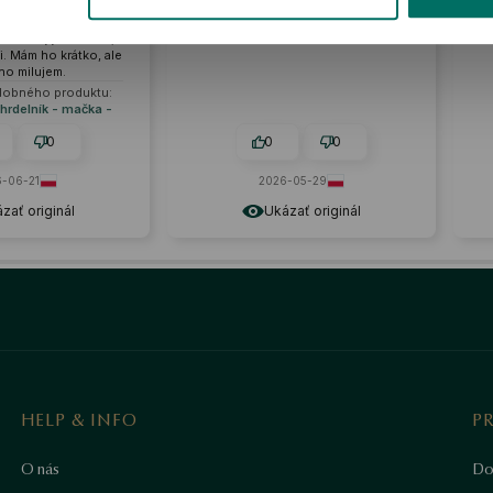
lých aj mladších ľudí
Náramok je veľmi štýlový. 🔥🚀
Recenzia podobného produktu:
Zlatý náramok - YES Charms
0
0
0
0
2026-05-29
2026-06-27
Ukázať originál
Ukázať originál
HELP & INFO
P
O nás
Do