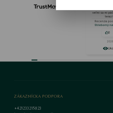
kvalitné materiály, náhrdelník je
dospe
naozaj odolný. Tvar a farba
náhrdelníka sú naozaj jedinečné,
veľmi sa mi páči. Mám ho krátko, ale
teraz ho milujem.
Recenzia podobného produktu:
Strieborný náhrdelník - mačka -
Mini
0
0
2026-06-21
Ukázať originál
ZÁKAZNÍCKA PODPORA
+421233215823