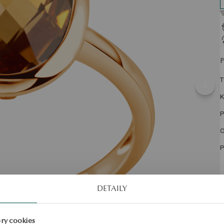
T
K
P
O
P
K
DETAILY
P
ry cookies