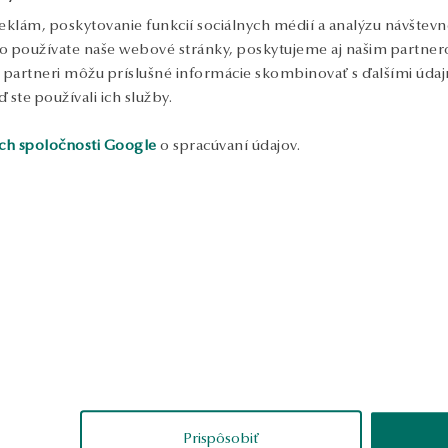
S
eklám, poskytovanie funkcií sociálnych médií a analýzu návštev
o používate naše webové stránky, poskytujeme aj našim partnero
to partneri môžu príslušné informácie skombinovať s ďalšími údajm
ď ste používali ich služby.
ch spoločnosti Google
o spracúvaní údajov.
ukážka
Ewelina
Tomasz
overené
overené
Prispôsobiť
eľmi nenápadný vzhľad pre
Žiadne výrobné chyby, perfektné.