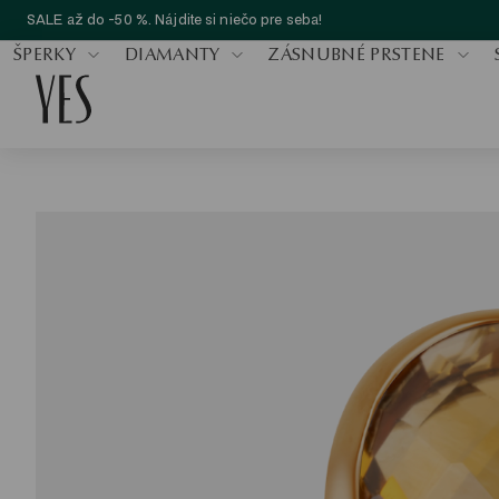
SALE až do -50 %. Nájdite si niečo pre seba!
ŠPERKY
DIAMANTY
ZÁSNUBNÉ PRSTENE