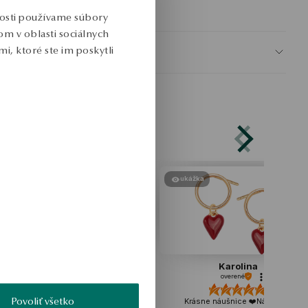
KU: PZ17692-Z0000-CYY000-000
nosti používame súbory
m v oblasti sociálnych
i, ktoré ste im poskytli
BEZPEČNOSŤ
ukážka
ukážka
Karolina
Iryna
overené
overené
Povoliť všetko
Krásne náušnice ❤️Náušnice
Táto jemná retiazka je nesmi