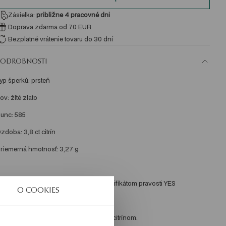
Zásielka:
približne 4
pracovné dni
Doprava zdarma od 70 EUR
Bezplatné vrátenie tovaru do 30 dní
PODROBNOSTI
yp šperků: prsteň
ov: žlté zlato 
unc: 585 
zdoba: 3,8 ct citrín 
riemerná hmotnosť: 3,27 g 
valita drahých kameňov potvrdená certifikátom pravosti YES 
O COOKIES
rsteň s 585 zlatom. Model je zdobený citrínom. 