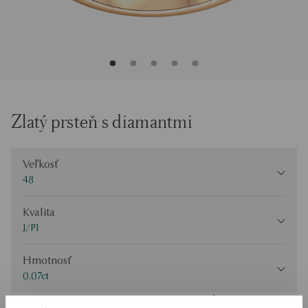
Zlatý prsteň s diamantmi
Veľkosť
Veľkosť
48
Kvalita
Kvalita
J/P1
Hmotnosť
Hmotnosť
0.07ct
Skontrolujte veľkosť