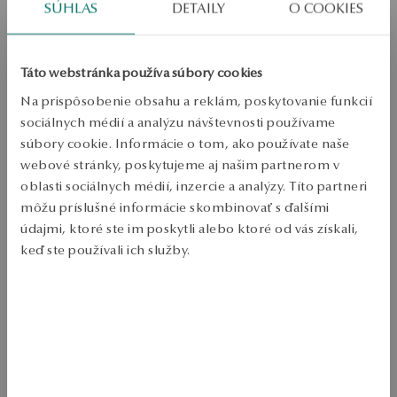
SÚHLAS
DETAILY
O COOKIES
PRIDAŤ DO KOŠÍKA
Overiť dostupnosť
Táto webstránka používa súbory cookies
Na prispôsobenie obsahu a reklám, poskytovanie funkcií
Zásielka:
1
pracovné dni
sociálnych médií a analýzu návštevnosti používame
Doprava zdarma od 70 EUR
súbory cookie. Informácie o tom, ako používate naše
Bezplatné vrátenie tovaru do 30 dní
webové stránky, poskytujeme aj našim partnerom v
oblasti sociálnych médií, inzercie a analýzy. Títo partneri
PODROBNOSTI
môžu príslušné informácie skombinovať s ďalšími
Ruda: zlatá 
údajmi, ktoré ste im poskytli alebo ktoré od vás získali,
Počet položiek: 585 
keď ste používali ich služby.
Dekorácia: 13 diamantov s celkovou hmotnosťou 0.07 ct I/I kvalita 
Celková hmotnosť: 1.84 g 
Viac sa dozviete v
Informáciách spoločnosti Google
o
Kvalita drahých kameňov potvrdená certifikátom právosti ÁNO 
spracúvaní údajov.
Zásnubný prsteň z 585 zlatých. Model má väčší centrálny diamant a 
okolo neho menšie jemné diamanty. Kamene s úžasnou žiariou a 
upútajým okolím. 
SKU: PZ20533-ZBD00-DIW000-E07