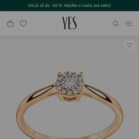
SALE až do -50 %. Nájdite si niečo pre seba!