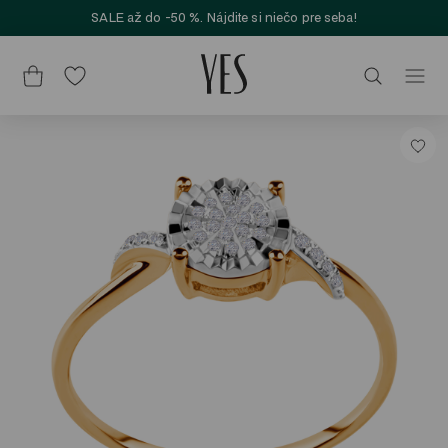
SALE až do -50 %. Nájdite si niečo pre seba!