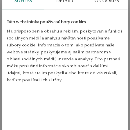
SÚHLAS
DETAILY
O COOKIES
Zásielka:
1
pracovné dni
Doprava zdarma od 70 EUR
Bezplatné vrátenie tovaru do 30 dní
Táto webstránka používa súbory cookies
Na prispôsobenie obsahu a reklám, poskytovanie funkcií
PODROBNOSTI
sociálnych médií a analýzu návštevnosti používame
Kov: zlatý 
súbory cookie. Informácie o tom, ako používate naše
webové stránky, poskytujeme aj našim partnerom v
Bodov: 375 
oblasti sociálnych médií, inzercie a analýzy. Títo partneri
Výzdoba: 27 diamantov s celkovou hmotnosťou 0.06ct H/SI-I1 kvalita 
môžu príslušné informácie skombinovať s ďalšími
Celková hmotnosť: 1.59 g 
údajmi, ktoré ste im poskytli alebo ktoré od vás získali,
keď ste používali ich služby.
Kvalita diamantov potvrdená certifikátom právosti YES 
Viac sa dozviete v
Informáciách spoločnosti Google
o
spracúvaní údajov.
Prsteň je vyrobený s 375 zlatami. Model je zdobený diamantmi. 
SKU: PY20700-ZBD00-DIW000-E06