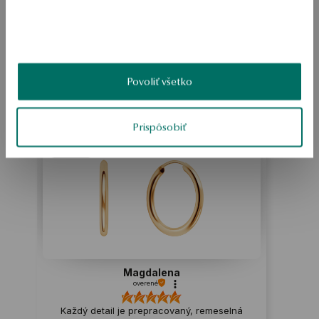
BEZPEČNOSŤ
Produkt nemá žiadne recenzie
Povoliť všetko
Možno by Vás zaujímali aj iné ohodnotené produkty
Ako zhromažďujeme recenzie?
Prispôsobiť
ukážka
Magdalena
overené
Každý detail je prepracovaný, remeselná