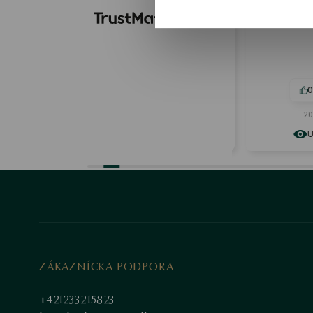
kvalitné materiály, náhrdelník je
dospelých 
naozaj odolný. Tvar a farba
náhrdelníka sú naozaj jedinečné,
veľmi sa mi páči. Mám ho krátko, ale
teraz ho milujem.
Recenzia podobného produktu:
Strieborný náhrdelník - mačka -
Mini
0
0
0
2026-06-21
2026
Ukázať originál
Uká
ZÁKAZNÍCKA PODPORA
+421233215823