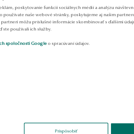
eklám, poskytovanie funkcií sociálnych médií a analýzu návštev
o používate naše webové stránky, poskytujeme aj našim partnero
to partneri môžu príslušné informácie skombinovať s ďalšími údajm
ď ste používali ich služby.
ch spoločnosti Google
o spracúvaní údajov.
ukážka
welina
Tomasz
erené
overené
Prispôsobiť
enápadný vzhľad pre
Žiadne výrobné chyby, perfektné.