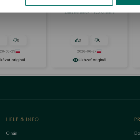
aj mladších ľudí
Náramok je veľmi štýlový. 🔥🚀
Recenzia podobného produktu:
Zlatý náramok - YES Charms
0
0
0
-05-29
2026-06-27
zať originál
Ukázať originál
HELP & INFO
P
O nás
Do