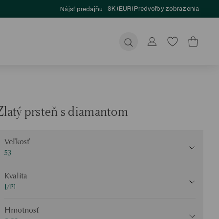
SK (EUR)
Predvoľby zobrazenia
Nájsť predajňu
Odoslať
Zlatý prsteň s diamantom
eľkosť
Veľkosť
53
valita
Kvalita
J/P1
Hmotnosť
Hmotnosť