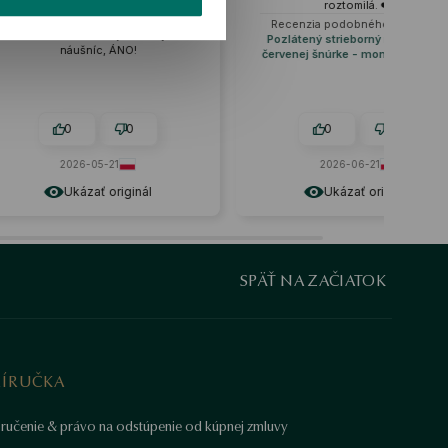
vyzerajú elegantne, ale zároveň
roztomilá. ❤️
nenápadne a prirodzene. Som
Recenzia podobného produktu:
zamilovaná do svojich nových
Pozlátený strieborný náramok na
náušníc, ÁNO!
červenej šnúrke - monstera - Flora
0
0
0
0
2026-05-21
2026-06-21
Ukázať originál
Ukázať originál
SPÄŤ NA ZAČIATOK
RÍRUČKA
ručenie & právo na odstúpenie od kúpnej zmluvy