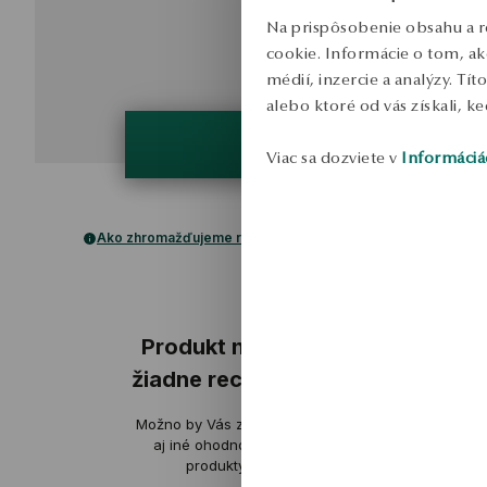
Na prispôsobenie obsahu a r
cookie. Informácie o tom, ak
médií, inzercie a analýzy. Tí
alebo ktoré od vás získali, ke
Viac sa dozviete v
Informáciá
Ako zhromažďujeme recenzie?
ukážka
ukážka
Produkt nemá
žiadne recenzie
Aleksander
E
Možno by Vás zaujímali
overené
ov
aj iné ohodnotené
produkty
Pevné spracovanie, vynikajúce
jemný, veľmi n