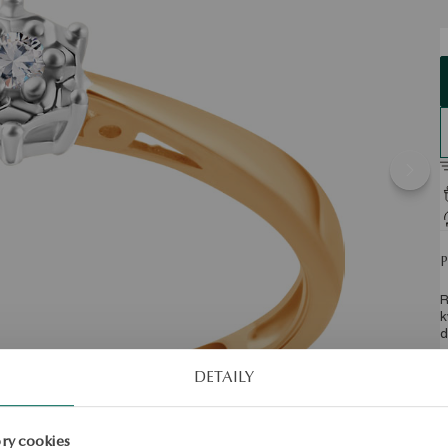
R
k
d
S
DETAILY
ry cookies