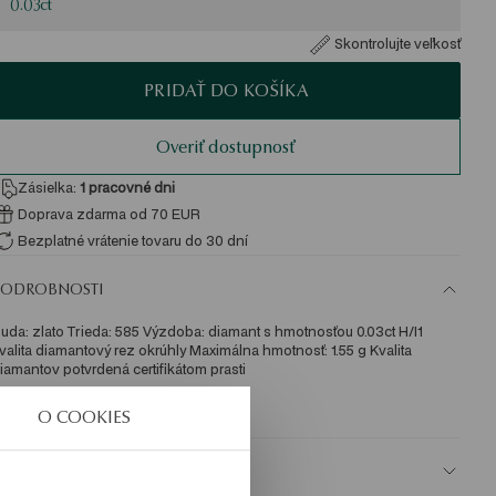
0.03ct
Skontrolujte veľkosť
PRIDAŤ DO KOŠÍKA
Overiť dostupnosť
Zásielka:
1
pracovné dni
Doprava zdarma od 70 EUR
Bezplatné vrátenie tovaru do 30 dní
PODROBNOSTI
uda: zlato Trieda: 585 Výzdoba: diamant s hmotnosťou 0.03ct H/I1 
valita diamantový rez okrúhly Maximálna hmotnosť: 1.55 g Kvalita 
iamantov potvrdená certifikátom prasti 
KU: PZ20299-ZB000-DIW000-E03
O COOKIES
BEZPEČNOSŤ