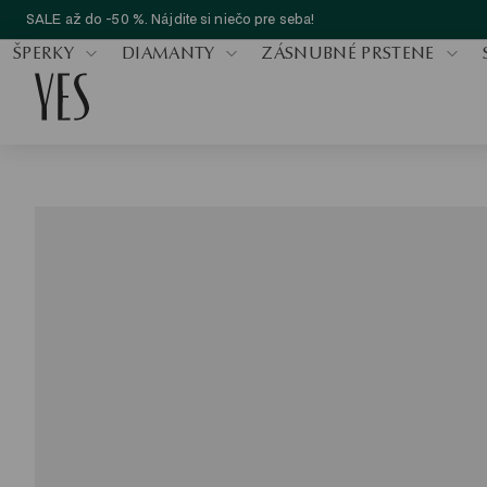
SALE až do -50 %. Nájdite si niečo pre seba!
ŠPERKY
DIAMANTY
ZÁSNUBNÉ PRSTENE