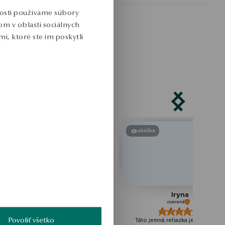
nosti používame súbory
m v oblasti sociálnych
i, ktoré ste im poskytli
ukážka
ukážka
Karolina
Iryna
overené
overené
Povoliť všetko
Krásne náušnice ❤️Náušnice
Táto jemná retiazka je nesmierne