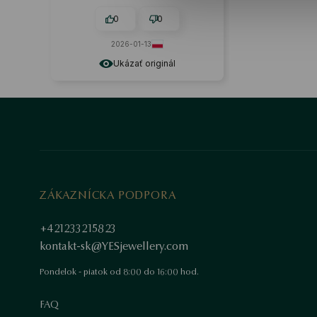
odporúčam.
0
0
2026-01-13
Ukázať originál
ZÁKAZNÍCKA PODPORA
+421233215823
kontakt-sk@YESjewellery.com
Pondelok - piatok od 8:00 do 16:00 hod.
FAQ