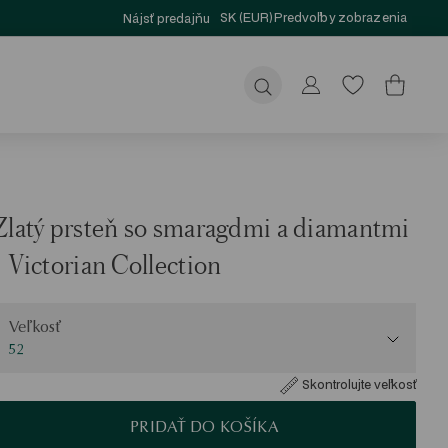
SK (EUR)
Predvoľby zobrazenia
Nájsť predajňu
Odoslať
Zlatý prsteň so smaragdmi a diamantmi
- Victorian Collection
eľkosť
Veľkosť
52
Skontrolujte veľkosť
PRIDAŤ DO KOŠÍKA