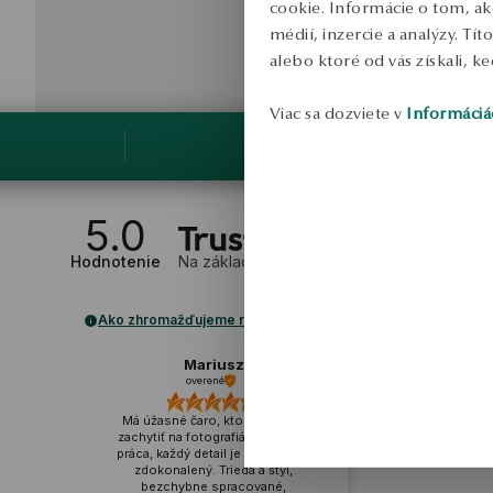
cookie. Informácie o tom, ak
médií, inzercie a analýzy. Tí
alebo ktoré od vás získali, ke
Viac sa dozviete v
Informáciá
5.0
Hodnotenie
Na základe
1
recenzií
Ako zhromažďujeme recenzie?
Mariusz
overené
Má úžasné čaro, ktoré je ťažké
zachytiť na fotografiách. Presná
práca, každý detail je starostlivo
zdokonalený. Trieda a štýl,
bezchybne spracované,