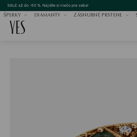
SALE až do -50 %. Nájdite si niečo pre seba!
ŠPERKY
DIAMANTY
ZÁSNUBNÉ PRSTENE