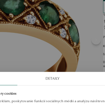
K
Ľ
D
a
P
DETAILY
K
S
ry cookies
eklám, poskytovanie funkcií sociálnych médií a analýzu návštev