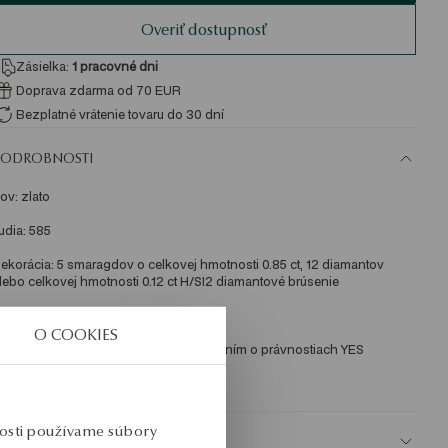
Overiť dostupnosť
Zásielka:
1
pracovné dni
Doprava zdarma od 70 EUR
Bezplatné vrátenie tovaru do 30 dní
PODROBNOSTI
ov: zlato 
udia: 585 
ekorácia: 5 smaragdov o celkovej hmotnosti 0.85 ct, 12 diamantov 
lebo celkovej hmotnosti 0.12 ct H/SI2 diamantové brúsenie 
rvá hmotnosť: 3.31 g 
O COOKIES
valita drahokamov potvrdená osvedčením o právnostiach YES 
KU: PZ19982-ZC000-SMZDIW-D12
nosti používame súbory
BEZPEČNOSŤ