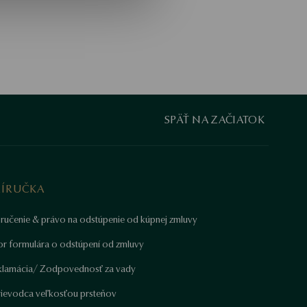
SPÄŤ NA ZAČIATOK
RÍRUČKA
ručenie & právo na odstúpenie od kúpnej zmluvy
or formulára o odstúpení od zmluvy
klamácia/ Zodpovednosť za vady
rievodca veľkosťou prsteňov