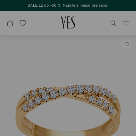
SALE až do -50 %. Nájdite si niečo pre seba!