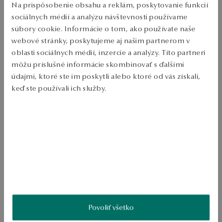
Doprava zdarma od 70 EUR
Na prispôsobenie obsahu a reklám, poskytovanie funkcií
Bezplatné vrátenie tovaru do 30 dní
sociálnych médií a analýzu návštevnosti používame
súbory cookie. Informácie o tom, ako používate naše
PODROBNOSTI
webové stránky, poskytujeme aj našim partnerom v
oblasti sociálnych médií, inzercie a analýzy. Títo partneri
Ulica: zlatum Test: 585 Ozdova: 21 diamantov s celkovou hmotnosťou 
0.27ct valite H/SI2, diamantový strih, okrúhle Prvá chuť: 2,33 g Kvalita 
môžu príslušné informácie skombinovať s ďalšími
Diamantov Certifikátom Právnosti ÁNO 
údajmi, ktoré ste im poskytli alebo ktoré od vás získali,
SKU: PZ19663-ZB000-DIW000-D27
keď ste používali ich služby.
Viac sa dozviete v
Informáciách spoločnosti Google
o
BEZPEČNOSŤ
spracúvaní údajov.
Produkt nemá žiadne recenzie
Možno by Vás zaujímali aj iné ohodnotené produkty
Ako zhromažďujeme recenzie?
Povoliť všetko
ukážka