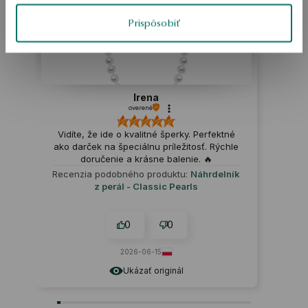
Prispôsobiť
Irena
overené
Vidíte, že ide o kvalitné šperky. Perfektné
ako darček na špeciálnu príležitosť. Rýchle
doručenie a krásne balenie. 🔥
Recenzia podobného produktu:
Náhrdelník
z perál - Classic Pearls
0
0
2026-06-15
Ukázať originál