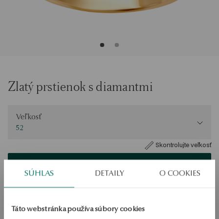
Zlatý prstienok s diamantmi
Veľkosť
Veľkosť
52
Skontrolujte veľkosť
PRIDAŤ DO KOŠÍKA
SÚHLAS
DETAILY
O COOKIES
Overiť dostupnosť
Táto webstránka používa súbory cookies
Zásielka:
1
pracovné dni