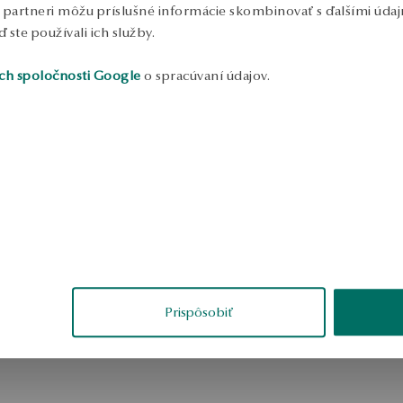
o
to partneri môžu príslušné informácie skombinovať s ďalšími údajm
r
ď ste používali ich služby.
S
ch spoločnosti Google
o spracúvaní údajov.
Prispôsobiť