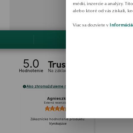
médií, inzercie a analýzy. Tí
alebo ktoré od vás získali, ke
Viac sa dozviete v
Informáciá
5.0
Hodnotenie
Na základe
1
recenzií
Ako zhromažďujeme recenzie?
Agnieszka
Externá recenzia
Zákaznícke hodnotenie produktu:
Vynikajúce