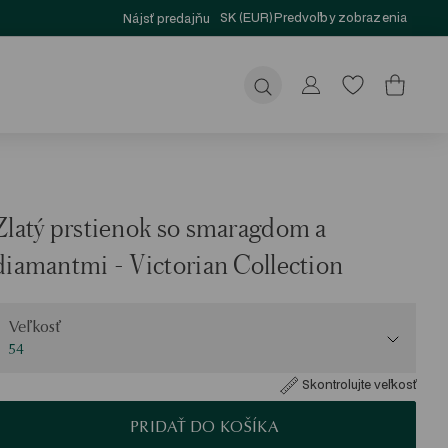
SK (EUR)
Predvoľby zobrazenia
Nájsť predajňu
Odoslať
Zlatý prstienok so smaragdom a
diamantmi - Victorian Collection
eľkosť
Veľkosť
54
Skontrolujte veľkosť
PRIDAŤ DO KOŠÍKA