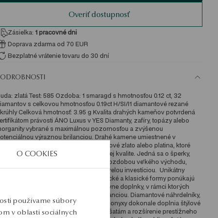
Overiť dostupnosť
Zásielka:
1
pracovné dni
Doprava zdarma od 70 EUR
Bezplatné vrátenie tovaru do 30 dní
PODROBNOSTI
uda: zlatá Test: 585 Ozdoba: 1 smaragd s hmotnosťou 0.12 ct, 32 
iamantov s celkovou hmotnosťou 0.19ct H/SI/I1 diamantové rezané 
krúhly Celková hmotnosť: 3.95 g Kvalita drahých kameňov potvrdená 
ertifikátom právosti ÁNO Luxus v YES Diamanty, zafíry, topázy alebo 
organity vybrané s maximálnou pozornosťou a zvýšenou 
otenciálnou výraznou brilanciou. Drahé kamene umiestnené v 
ajkvalitnejších hlinkách: biele, žlté, ružové zlato alebo platina, ktoré 
O COOKIES
bsahujú exkluzívne doplnky v prémiovej kvalite. Jedná sa o šperky, 
toré sú nezabudnuté nou a nezhodou ozdobou ve'kého východu, 
uxusným doplnkom na každý deň a skvelou investíciou.  Unikátny 
očet Elegantné šnúry perál, minimalistické a klasické formy ponúkajú 
ysoké zlaté a luxusné, vysoko dekoratívne doplnky, v rámci ktorých 
rahých kameňov oslú fantastickou brilanciou. Diamantové náhrdelníky, 
nosti používame súbory
rsteny s diamantmi, smaragdy, rubíny a onyxy dokonale doplnia štýlové 
ýtvory, pridávajú sublimáciu elegantný šatám a rozšírenie prestížneho 
m v oblasti sociálnych