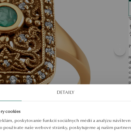
R
d
o
c
m
p
n
DETAILY
o
k
l
p
ry cookies
v
d
eklám, poskytovanie funkcií sociálnych médií a analýzu návštev
p
v
o používate naše webové stránky, poskytujeme aj našim partnero