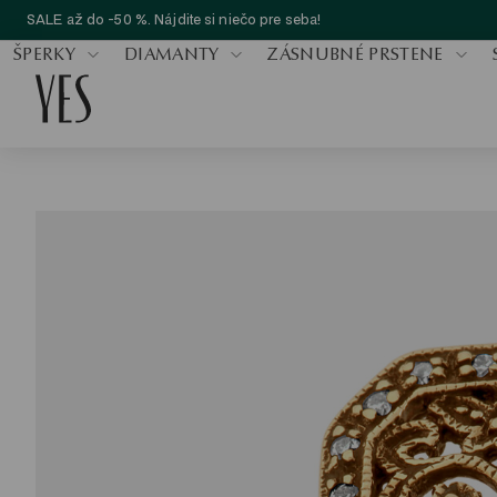
SALE až do -50 %. Nájdite si niečo pre seba!
ŠPERKY
DIAMANTY
ZÁSNUBNÉ PRSTENE