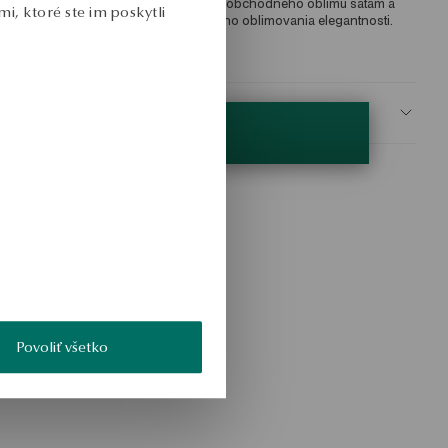
bchodného oblimovania elegantného obchodného oblimu šatám a 
i, ktoré ste im poskytli
ozsah prestíž obchodného obchodného oblimovania elegantnosti. 
KU: PZ19289-ZC000-SMZDIW-E19
BEZPEČNOSŤ
Povoliť všetko