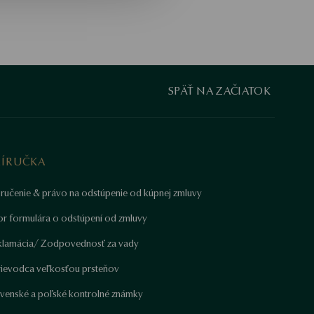
SPÄŤ NA ZAČIATOK
RÍRUČKA
ručenie & právo na odstúpenie od kúpnej zmluvy
or formulára o odstúpení od zmluvy
klamácia/ Zodpovednosť za vady
rievodca veľkosťou prsteňov
ovenské a poľské kontrolné známky