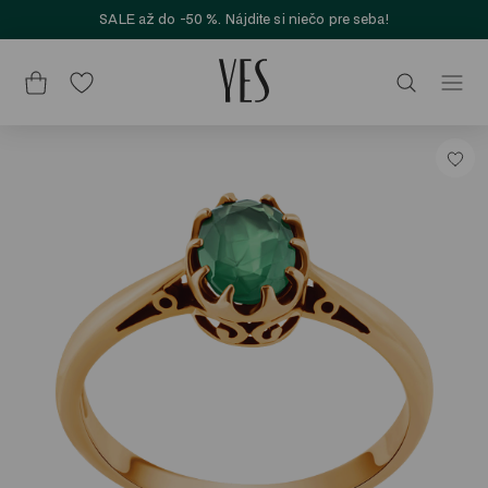
SALE až do -50 %. Nájdite si niečo pre seba!