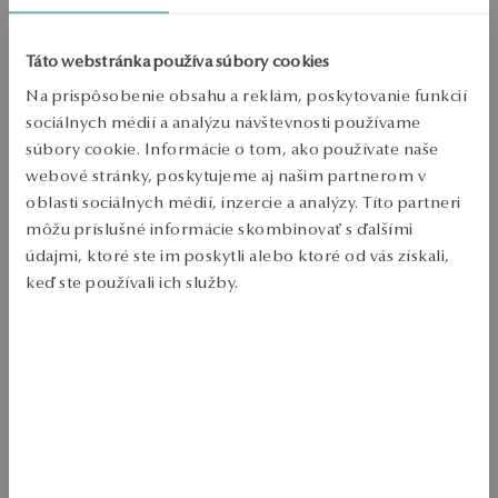
Zásielka:
1
pracovné dni
Doprava zdarma od 70 EUR
Táto webstránka používa súbory cookies
Bezplatné vrátenie tovaru do 30 dní
Na prispôsobenie obsahu a reklám, poskytovanie funkcií
PODROBNOSTI
sociálnych médií a analýzu návštevnosti používame
súbory cookie. Informácie o tom, ako používate naše
Kov: zlato 
webové stránky, poskytujeme aj našim partnerom v
Jemnost': 585 
oblasti sociálnych médií, inzercie a analýzy. Títo partneri
môžu príslušné informácie skombinovať s ďalšími
Ozdoba: 0.72 ct smaragd 
údajmi, ktoré ste im poskytli alebo ktoré od vás získali,
Priemerná hmotnosť: viac ako 1 g 
keď ste používali ich služby.
Kvalita drahých kameňov potvrdená certifikátom pravosti YES 
Viac sa dozviete v
Informáciách spoločnosti Google
o
Viktoriánska kolekcia sú šperky, ktorých krása sa stáva súčasťou 
spracúvaní údajov.
rodinnej histórie. Šperky ušľachtilého pôvodu, v tieni starého zlata.  
SKU: PZ11647-ZC000-SMZ000-000
BEZPEČNOSŤ