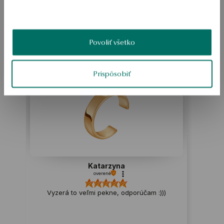
Produkt nemá žiadne recenzie
Povoliť všetko
Možno by Vás zaujímali aj iné ohodnotené produkty
Ako zhromažďujeme recenzie?
Prispôsobiť
ukážka
Katarzyna
overené
Vyzerá to veľmi pekne, odporúčam :)))