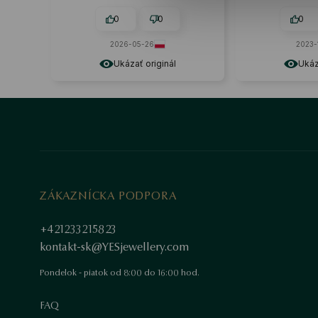
že ide o prémiový produkt.
0
0
0
2026-05-26
2023-
Ukázať originál
Ukáz
ZÁKAZNÍCKA PODPORA
+421233215823
kontakt-sk@YESjewellery.com
Pondelok - piatok od 8:00 do 16:00 hod.
FAQ