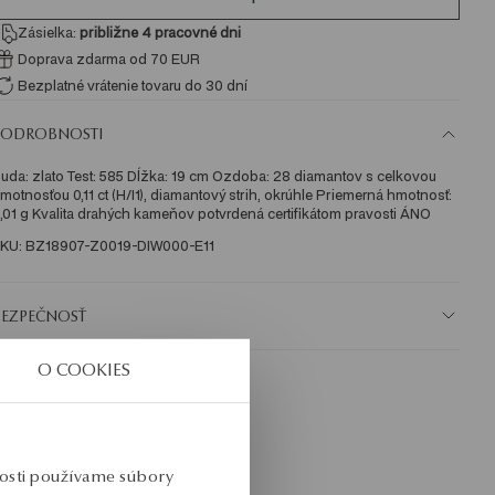
Zásielka:
približne 4
pracovné dni
Doprava zdarma od 70 EUR
Bezplatné vrátenie tovaru do 30 dní
PODROBNOSTI
uda: zlato Test: 585 Dĺžka: 19 cm Ozdoba: 28 diamantov s celkovou 
motnosťou 0,11 ct (H/I1), diamantový strih, okrúhle Priemerná hmotnosť: 
,01 g Kvalita drahých kameňov potvrdená certifikátom pravosti ÁNO
KU: BZ18907-Z0019-DIW000-E11
BEZPEČNOSŤ
O COOKIES
nosti používame súbory