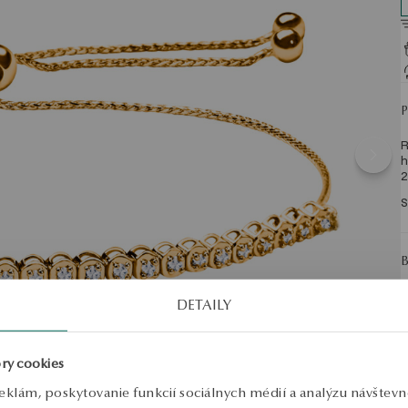
R
h
2
S
DETAILY
ry cookies
eklám, poskytovanie funkcií sociálnych médií a analýzu návštev