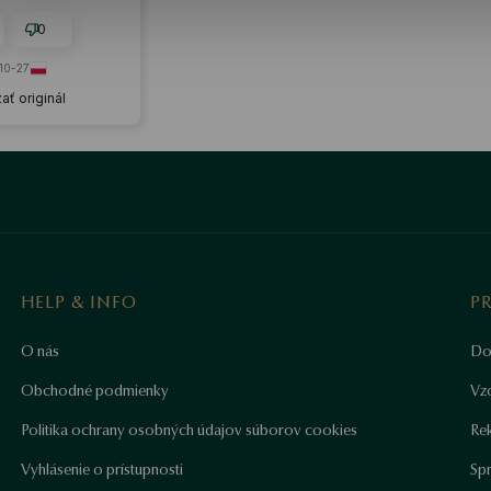
0
10-27
ať originál
HELP & INFO
P
O nás
Do
Obchodné podmienky
Vz
Politika ochrany osobných údajov súborov cookies
Re
Vyhlásenie o prístupnosti
Sp