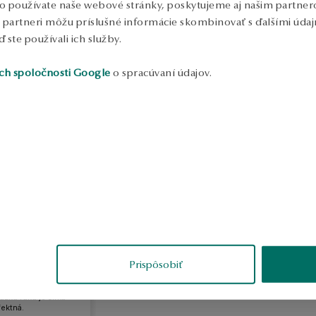
o používate naše webové stránky, poskytujeme aj našim partnero
to partneri môžu príslušné informácie skombinovať s ďalšími údajm
ď ste používali ich služby.
ch spoločnosti Google
o spracúvaní údajov.
ira
recenzia
Prispôsobiť
mný náramok so
rihom po obvode
úzku ruku je šírka
fektná.