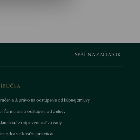
SPÄŤ NA ZAČIATOK
RÍRUČKA
ručenie & právo na odstúpenie od kúpnej zmluvy
or formulára o odstúpení od zmluvy
klamácia/ Zodpovednosť za vady
rievodca veľkosťou prsteňov