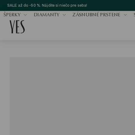
SALE až do -50 %. Nájdite si niečo pre seba!
ŠPERKY
DIAMANTY
ZÁSNUBNÉ PRSTENE