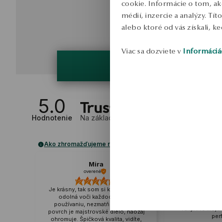
cookie. Informácie o tom, ak
médií, inzercie a analýzy. Tí
alebo ktoré od vás získali, ke
Viac sa dozviete v
Informáciá
5.0
Hodnotenie
Na základe
2
recenzií
Ako zhromažďujeme recenzie?
Mira
M
overené
Externá 
Je krásny, tak som si kúpil ďalší. Je
Krásny, je
odolná voči každodennému
zaujímavým st
používaniu, nezmatňuje. Lesklý
ruky. Pre moju 
povrch je majstrovské dielo, naozaj
per
ohromuje. Špičková kvalita, vidíte,