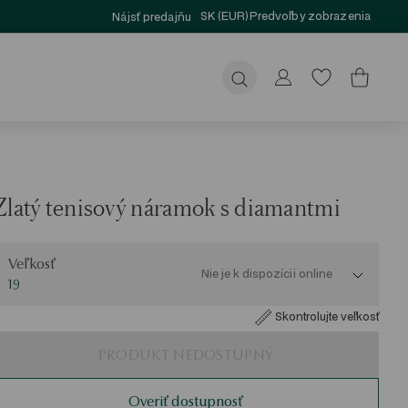
SK (EUR)
Predvoľby zobrazenia
Nájsť predajňu
Odoslať
Zlatý tenisový náramok s diamantmi
eľkosť
Veľkosť
Nie je k dispozícii online
19
Skontrolujte veľkosť
PRODUKT NEDOSTUPNÝ
Overiť dostupnosť