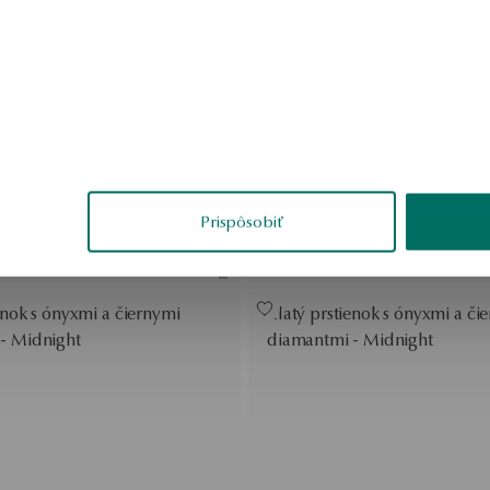
ienok s diamantom YES Hearts
Zlatý prstienok so zafírom a 
Valentine
Victorian Collection
:
ena za 30 dní:
 dvojfarebného zlata s
Prstienok z dvojfarebného zlat
- YES illusion
diamantom - YES illusion
Prispôsobiť
 dvojfarebného zlata s
Prstienok z dvojfarebného zlat
- YES illusion
diamantom
enok s ónyxmi a čiernymi
Zlatý prstienok s ónyxmi a či
- Midnight
diamantmi - Midnight