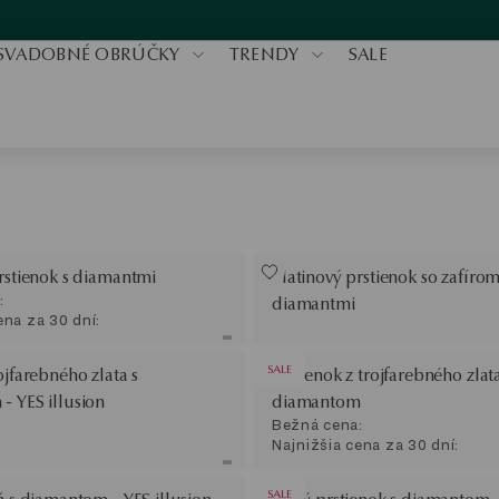
SVADOBNÉ OBRÚČKY
TRENDY
SALE
rstienok s diamantmi
Platinový prstienok so zafírom
:
diamantmi
ena za 30 dní:
SALE
ojfarebného zlata s
Prstienok z trojfarebného zlata
- YES illusion
diamantom
Bežná cena:
Najnižšia cena za 30 dní:
SALE