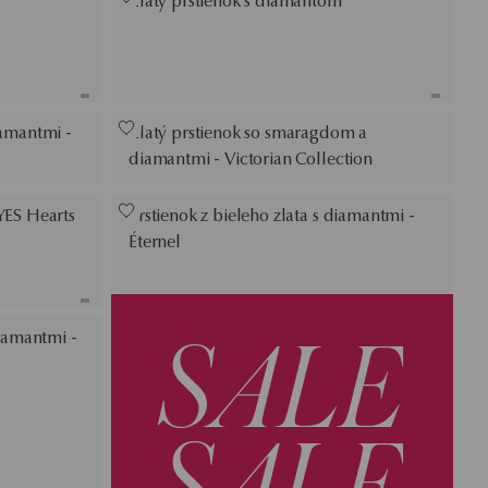
Zlatý prstienok s diamantom
iamantmi -
Zlatý prstienok so smaragdom a
diamantmi - Victorian Collection
YES Hearts
Prstienok z bieleho zlata s diamantmi -
Éternel
SALE
diamantmi -
SALE