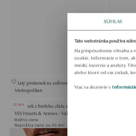
SÚHLAS
Táto webstránka používa súbo
Na prispôsobenie obsahu a r
cookie. Informácie o tom, ak
médií, inzercie a analýzy. Tí
alebo ktoré od vás získali, ke
Zlatý prstienok so zafírom a diamantmi -
Zlatý prsti
Viac sa dozviete v
Informáciá
Metropolitan
Evelyn
ZL'AVA
ZL'AVA
Prstienok z bieleho zlata s diamantom
Prstienok z
YES Hearts & Arrows - Valentine
Valentine
Bežná cena:
Bežná cena
Najnižšia cena za 30 dní:
Najnižšia c