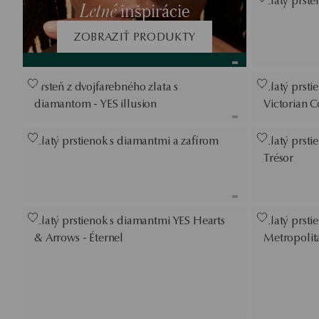
Zlatý prste
Letné
inšpirácie
ZOBRAZIŤ PRODUKTY
Prsteň z dvojfarebného zlata s
Zlatý prsti
diamantom - YES illusion
Victorian C
Zlatý prstienok s diamantmi a zafírom
Zlatý prsti
Trésor
Zlatý prstienok s diamantmi YES Hearts
Zlatý prsti
& Arrows - Éternel
Metropolit