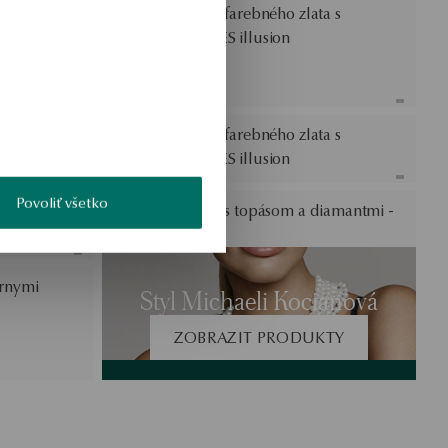
diamantmi -
Prstienok z dvojfarebného zlata s
diamantom - YES illusion
a s
Prstienok z dvojfarebného zlata s
diamantom - YES illusion
Povoliť všetko
a s
Zlatý prstienok s topásom a diamantmi -
Daylight
ernymi
Styl Michaeli Kocianová
ZOBRAZIT PRODUKTY