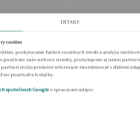
DETAILY
ry cookies
eklám, poskytovanie funkcií sociálnych médií a analýzu návštev
o používate naše webové stránky, poskytujeme aj našim partnero
to partneri môžu príslušné informácie skombinovať s ďalšími údajm
ď ste používali ich služby.
enok so zafírmi a diamantmi -
Prstienok z dvojfarebného zlat
ch spoločnosti Google
o spracúvaní údajov.
diamantom
SALE
 ružového zlata s diamantom -
Prstienok z ružového zlata s
YES Hearts & Arrows - Valenti
:
Bežná cena:
ena za 30 dní:
Najnižšia cena za 30 dní: