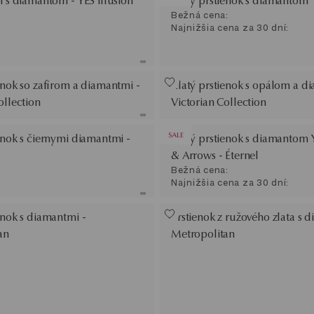
ň s diamantom - YES illusion
Zlatý prstienok s diamantom
Bežná cena:
Najnižšia cena za 30 dní:
enok so zafírom a diamantmi -
Zlatý prstienok s opálom a d
ollection
Victorian Collection
SALE
enok s čiernymi diamantmi -
Zlatý prstienok s diamantom 
& Arrows - Éternel
Bežná cena:
Najnižšia cena za 30 dní:
enok s diamantmi -
Prstienok z ružového zlata s 
an
Metropolitan