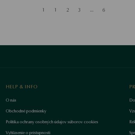
1
1
2
3
…
6
HELP & INFO
P
O nás
Do
Obchodné podmienky
Vz
Politika ochrany osobných údajov súborov cookies
Re
Vyhlásenie o prístupnosti
Sp