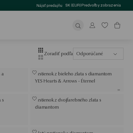
SK (EUR)
Predvoľby zobrazenia
Nájsť predajňu
Odoslať
Layout
Zobrazenie so štyrmi stĺpcami
Zoradiť podľa
Odporúčané
Zobrazenie s dvoma stĺpcami
 a
Prstienok z bieleho zlata s diamantom
YES Hearts & Arrows - Éternel
 s
Prstienok z dvojfarebného zlata s
diamantom