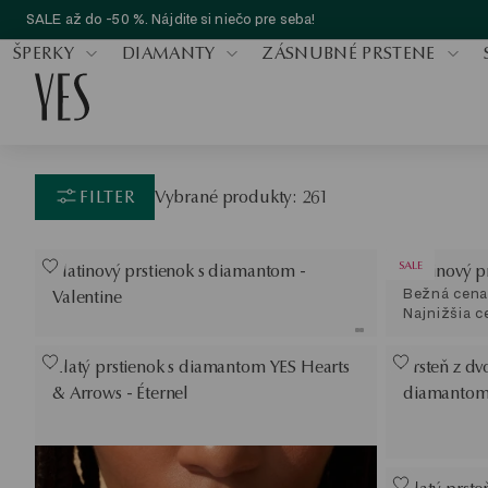
SALE až do -50 %. Nájdite si niečo pre seba!
ŠPERKY
DIAMANTY
ZÁSNUBNÉ PRSTENE
FILTER
Vybrané produkty: 261
SALE
Platinový prstienok s diamantom -
Platinový p
Bežná cena
Valentine
Najnižšia c
Zlatý prstienok s diamantom YES Hearts
Prsteň z dv
& Arrows - Éternel
diamantom 