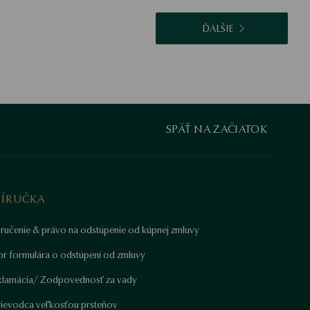
ĎALŠIE
SPÄŤ NA ZAČIATOK
RÍRUČKA
ručenie & právo na odstúpenie od kúpnej zmluvy
or formulára o odstúpení od zmluvy
klamácia/ Zodpovednosť za vady
rievodca veľkosťou prsteňov