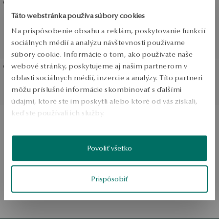
SALE
Táto webstránka používa súbory cookies
Zlatý prstienok so zafírom a
Zlatý prstienok s
diamantmi - Metropolitan
diamantmi - Metropolitan
Na prispôsobenie obsahu a reklám, poskytovanie funkcií
Bežná cena:
sociálnych médií a analýzu návštevnosti používame
Najnižšia cena za 30 dní:
súbory cookie. Informácie o tom, ako používate naše
webové stránky, poskytujeme aj našim partnerom v
oblasti sociálnych médií, inzercie a analýzy. Títo partneri
Zlaté náušnice s diamantmi
Náušnice z bieleho zlata s
môžu príslušné informácie skombinovať s ďalšími
- Metropolitan
diamantmi - Metropolitan
údajmi, ktoré ste im poskytli alebo ktoré od vás získali,
keď ste používali ich služby.
Viac sa dozviete v
Informáciách spoločnosti Google
o
Povoliť všetko
spracúvaní údajov.
1
1
Prispôsobiť