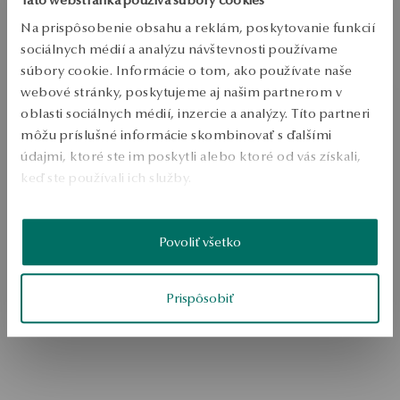
Na prispôsobenie obsahu a reklám, poskytovanie funkcií
sociálnych médií a analýzu návštevnosti používame
súbory cookie. Informácie o tom, ako používate naše
webové stránky, poskytujeme aj našim partnerom v
oblasti sociálnych médií, inzercie a analýzy. Títo partneri
môžu príslušné informácie skombinovať s ďalšími
údajmi, ktoré ste im poskytli alebo ktoré od vás získali,
keď ste používali ich služby.
Prejdite na úvodnú stránku
Viac sa dozviete v
Informáciách spoločnosti Google
o
Povoliť všetko
spracúvaní údajov.
Prispôsobiť