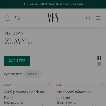
SALE až do -50 %. Nájdite si niečo pre seba!
YES
/
ZĽAVY
ZĽAVY
(7)
Layou
Zobra
FILTER
Zobra
Vybrané filtre
Perla
ZL'AVA
SALE
Zlatý prstienok s perlami -
Strieborný náramok s
Pearls
perlami
Bežná cena:
Bežná cena: