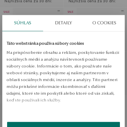
Najnižšia cena za 30 dní:
Najnižšia cena za 30 dní:
SALE
SALE
Zlatý náhrdelník so
Pozlátené strieborné visiace
SÚHLAS
DETAILY
O COOKIES
smaragdmi a perlami -
náušnice s barokovými
Victorian Collection
perlami
Bežná cena:
Bežná cena:
Táto webstránka používa súbory cookies
Najnižšia cena za 30 dní:
Najnižšia cena za 30 dní:
Na prispôsobenie obsahu a reklám, poskytovanie funkcií
ZL'AVA
ZL'AVA
sociálnych médií a analýzu návštevnosti používame
Strieborné náušnice s
Strieborný prstienok s
súbory cookie. Informácie o tom, ako používate naše
perlami - Maya
perlami a zirkónmi - Pearls
webové stránky, poskytujeme aj našim partnerom v
Bežná cena:
of Sky
oblasti sociálnych médií, inzercie a analýzy. Títo partneri
Najnižšia cena za 30 dní:
Bežná cena:
môžu príslušné informácie skombinovať s ďalšími
Najnižšia cena za 30 dní:
údajmi, ktoré ste im poskytli alebo ktoré od vás získali,
keď ste používali ich služby.
ZL'AVA
Strieborné náušnice s
Viac sa dozviete v
Informáciách spoločnosti Google
o
perlami - kruhy - Modern
spracúvaní údajov.
Pearls