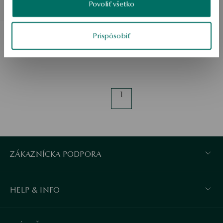
Bežná cena:
Povoliť všetko
Najnižšia cena za 30 dní:
Prispôsobiť
1
ZÁKAZNÍCKA PODPORA
HELP & INFO