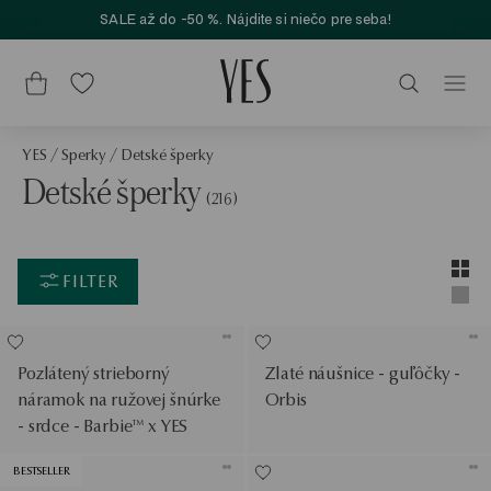
SALE až do -50 %. Nájdite si niečo pre seba!
YES
/
Sperky
/
Detské šperky
Detské šperky
(216)
Layou
Zobra
FILTER
Zobra
Pozlátený strieborný
Zlaté náušnice - guľôčky -
náramok na ružovej šnúrke
Orbis
- srdce - Barbie™ x YES
BESTSELLER