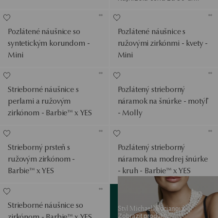
Pozlátené náušnice so
Pozlátené náušnice s
syntetickým korundom -
ružovými zirkónmi - kvety -
Mini
Mini
Strieborné náušnice s
Pozlátený strieborný
perlami a ružovým
náramok na šnúrke - motýľ
zirkónom - Barbie™ x YES
- Molly
Strieborný prsteň s
Pozlátený strieborný
ružovým zirkónom -
náramok na modrej šnúrke
Barbie™ x YES
- kruh - Barbie™ x YES
Zobrazit produkty
Strieborné náušnice so
Styl Michaeli Kocianová
Zobrazit produkty
zirkónom - Barbie™ x YES