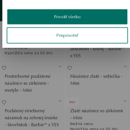
Pozlátený strieborný prsteň
s ružovou zirkónom -
Zlatý
detail
Zobraziť produkty
Barbie™ x YES
Povoliť všetko
SALE
Zlaté náušnice s diamantmi
Pozlátené strieborné
Prispôsobiť
- mašle
náušnice s ružovým
Bežná cena:
zirkónom - kruhy - Barbie™
Najnižšia cena za 30 dní:
x YES
Postrieborné pozlátené
Náušnice zlaté - srdiečka -
náušnice so zirkónmi -
Mini
motýle - Mini
SALE
Pozlátený strieborný
Zlaté náušnice so zirkónmi
náramok na zelenej šnúrke
- Mini
Bežná cena:
- štvorlistok - Barbie™ x YES
Najnižšia cena za 30 dní: