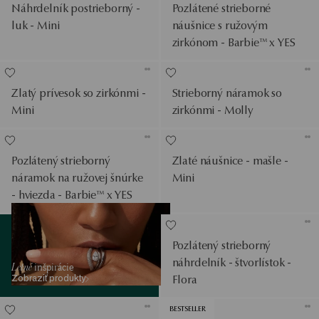
Náhrdelník postrieborný -
Pozlátené strieborné
luk - Mini
náušnice s ružovým
zirkónom - Barbie™ x YES
Zlatý prívesok so zirkónmi -
Strieborný náramok so
Mini
zirkónmi - Molly
Pozlátený strieborný
Zlaté náušnice - mašle -
náramok na ružovej šnúrke
Mini
- hviezda - Barbie™ x YES
Zobraziť produkty
Pozlátený strieborný
náhrdelník - štvorlístok -
Letné
inšpirácie
Zobraziť produkty
Flora
BESTSELLER