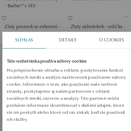
- Barbie™ x YES
Zlatý prívesok so zirkónmi -
Zlatý náhrdelník - srdíčka -
kvet - Mini
Mini
Zobraziť produkty
SÚHLAS
DETAILY
O COOKIES
SALE
Zlaté náušnice so zirkónmi
SALE
Táto webstránka používa súbory cookies
- štvorlístky - Mini
Na prispôsobenie obsahu a reklám, poskytovanie funkcií
SALE
sociálnych médií a analýzu návštevnosti používame súbory
cookie. Informácie o tom, ako používate naše webové
stránky, poskytujeme aj našim partnerom v oblasti
sociálnych médií, inzercie a analýzy. Títo partneri môžu
DO -50%
príslušné informácie skombinovať s ďalšími údajmi, ktoré
Zobraziť produkty
ste im poskytli alebo ktoré od vás získali, keď ste používali
ich služby.
BESTSELLER
Strieborný náramok na
Zlaté náušnice so zirkónmi