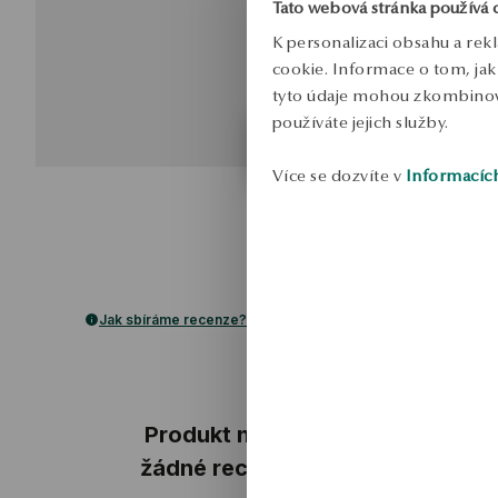
Tato webová stránka používá 
K personalizaci obsahu a rek
cookie. Informace o tom, jak 
tyto údaje mohou zkombinovat
používáte jejich služby.
Více se dozvíte v
Informacíc
Jak sbíráme recenze?
ukázka
Produkt nemá
žádné recenze