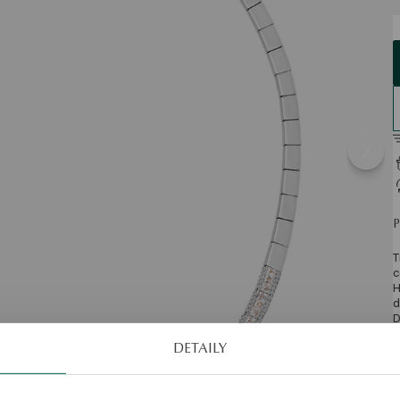
T
c
H
d
D
p
DETAILY
z
v
š
v