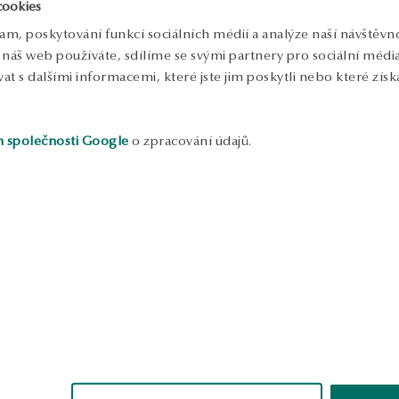
cookies
s
a
lam, poskytování funkcí sociálních médií a analýze naší návštěv
o
p
náš web používáte, sdílíme se svými partnery pro sociální média, 
d
 s dalšími informacemi, které jste jim poskytli nebo které získa
o
S
h společnosti Google
o zpracování údajů.
ukázka
ukázka