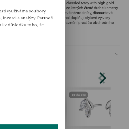
tyl Elegant struny perel, minimalistické a classicé tvary with high gold 
nd luxury, high decorative accessories, ve kterých čtvrté drahé kameny 
nosti využíváme soubory
slnifikují fantastickou brilanci. Diamantové náhrdelníky, diamantové 
rsteny, smaragdy, rubíny a onyxy domonal doplňují stylové výtvory, 
inzerci a analýzy. Partneři
odají sublimaci elegantních šatů a zdůraznění prestiže obchodního 
li v důsledku toho, že
blečení. 
KU: NZ09510-BB042-TPWDIW-E76
BEZPEČNOST
ukázka
ukázka