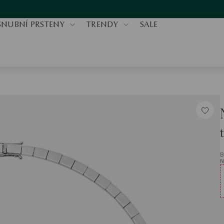
SNUBNÍ PRSTENY
TRENDY
SALE
B
N
V