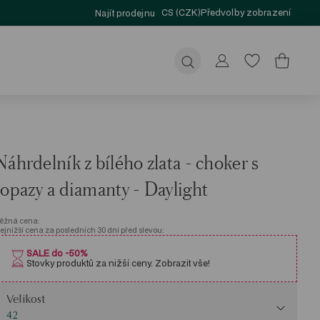
CS (CZK)
Předvolby zobrazení
Najít prodejnu
Odeslat
Náhrdelník z bílého zlata - choker s
topazy a diamanty - Daylight
ěžná cena:
ejnižší cena za posledních 30 dní před slevou:
SALE do -50%
Stovky produktů za nižší ceny. Zobrazit vše!
elikost
Velikost
42