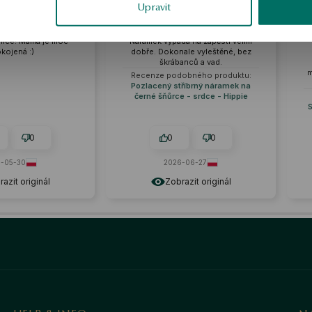
Adam
Katarzyna
Upravit
ověřené
ověřené
Náramek vypadá na zápěstí velmi
Dobrá kvalita za atraktivní 
dobře. Dokonale vyleštěné, bez
Sedí perfektně a jeho záře
škrábanců a vad.
fascinující. Čistá forma 
minimalismus jsou jeho nejv
Recenze podobného produktu:
výhodami.
Pozlacený stříbrný náramek na
černé šňůrce - srdce - Hippie
Recenze podobného produ
Stříbrný náramek - kuličky -
0
0
0
0
2026-06-27
2026-05-26
Zobrazit originál
Zobrazit originál