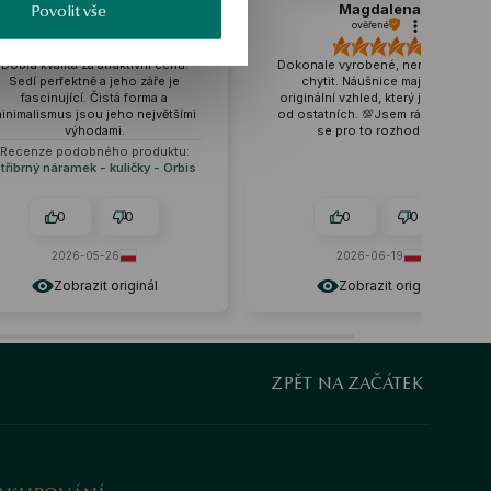
Magdalena
Ma
Povolit vše
ověřené
ově
cenu.
Dokonale vyrobené, není se čeho
Kvalita zprac
 je
chytit. Náušnice mají velmi
očekávání. Jso
a
originální vzhled, který je odlišuje
vhodné pro rů
ětšími
od ostatních. 💯Jsem rád, že jsem
stylizace, jse
se pro to rozhodl. ❤️
ktu:
 Orbis
0
0
0
2026-06-19
tento
Zobrazit originál
Zobra
ZPĚT NA ZAČÁTEK