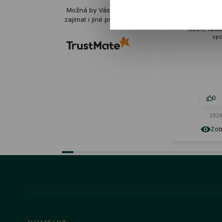
Hania
Možná by Vás mohly
ověřené
zajímat i jiné produkty
Krásné náušnice! Máma je moc
spokojená :)
0
0
2026-05-30
Zobrazit originál