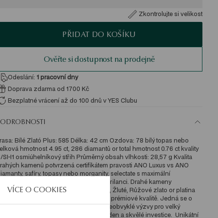
Zkontrolujte si velikost
PŘIDAT DO KOŠÍKU
Ověřte si dostupnost na prodejně
Odeslání:
1
pracovní dny
Doprava zdarma od 1700 Kč
Bezplatné vrácení až do 100 dnů v YES Clubu
PODROBNOSTI
rasa: Bílé Zlató Plus: 585 Délka: 42 cm Ozdova: 78 bílý topas nebo 
elková hmotnost 4.95 ct, 286 diamantů or total hmotnost 0.76 ct kvality 
/SI-I1 osmiúhelníkový střih Průměrný obsah vlhkosti: 28,57 g Kvalita 
rahých kamenů potvrzená certifikátem pravosti ANO Luxus vs ANO 
iamanty, safíry, topasy nebo morganity, selectate s maximální 
ozorností a péčí, potěší mimořádnou brilanci. Drahé kameny 
VÍCE O COOKIES
asazené do nejkvalitnějších slitků: Bílé, Žluté, Růžové zlato or platina 
ytvářejí výjimečně exkluzivní doplňky v prémiové kvalitě. Jedná se o 
perky, které budou nepostradatelné a neobvyklé výzvy pro velký 
ýchod, luxusním doplňkem pro každý den a skvělé investice.  Unikátní 