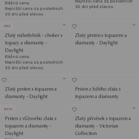
Nejnižší cena za posledních
Běžná cena:
30 dní před slevou:
Nejnižší cena za posledních
30 dní před slevou:
SALE
Zlatý náhrdelník - choker s
Zlatý prsten s topazem a
topazy a diamanty -
diamanty - Daylight
Daylight
Běžná cena:
Nejnižší cena za posledních
30 dní před slevou:
Zlatý prsten s topazem a
Prsten z bílého zlata s
diamanty - Daylight
topazem a diamanty
SLEVA
Prsten z růžového zlata s
Zlatý přívěsek s topazem a
topazem a diamanty -
diamanty - Victorian
Daylight
Collection