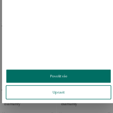
Zlaté náušnice s topazem a
Zlaté náušnice s topazem a
perlami - Victorian
diamanty - Iris
Collection
Zobrazit produkty
SALE
Zlatý přívěsek s topazem a
SALE
diamanty- Vintage
SALE
DO -50%
Povolit vše
Zobrazit produkty
Upravit
Zlatý prsten s topazem a
Zlatý prsten s topazem a
diamanty
diamanty