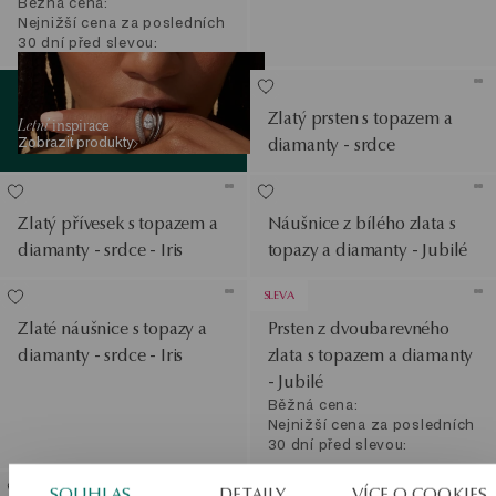
Běžná cena:
Nejnižší cena za posledních
30 dní před slevou:
Zobrazit produkty
Zlatý prsten s topazem a
Letní
inspirace
Zobrazit produkty
diamanty - srdce
Zlatý přívesek s topazem a
Náušnice z bílého zlata s
diamanty - srdce - Iris
topazy a diamanty - Jubilé
SLEVA
Zlaté náušnice s topazy a
Prsten z dvoubarevného
diamanty - srdce - Iris
zlata s topazem a diamanty
- Jubilé
Běžná cena:
Nejnižší cena za posledních
30 dní před slevou:
SALE
SOUHLAS
DETAILY
VÍCE O COOKIES