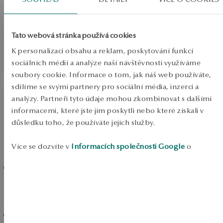
Zlaté náušnice s topazy a
Náhrdelník z bílého zlata -
diamanty
choker s topazy a diamanty
- Daylight
Tato webová stránka používá cookies
Běžná cena:
K personalizaci obsahu a reklam, poskytování funkcí
Nejnižší cena za posledních
sociálních médií a analýze naší návštěvnosti využíváme
30 dní před slevou:
soubory cookie. Informace o tom, jak náš web používáte,
SLEVA
sdílíme se svými partnery pro sociální média, inzerci a
Náramek z bílého zlata s
Prsten z bílého zlata s
analýzy. Partneři tyto údaje mohou zkombinovat s dalšími
topazy a diamanty -
topazy a diamanty -
informacemi, které jste jim poskytli nebo které získali v
Daylight
Daylight
důsledku toho, že používáte jejich služby.
Běžná cena:
Nejnižší cena za posledních
Více se dozvíte v
Informacích společnosti Google
o
30 dní před slevou:
zpracování údajů.
Zlatý prsten s topazem a
Zlatý prsten s topazem a
diamanty - Vintage
diamanty - Vintage