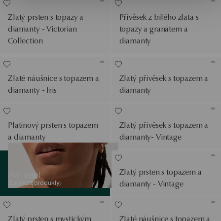
Zlatý prsten s topazy a
Přívěsek z bílého zlata s
diamanty - Victorian
topazy a granátem a
Collection
diamanty
Zlaté náušnice s topazem a
Zlatý přívěsek s topazem a
diamanty - Iris
diamanty
Platinový prsten s topazem
Zlatý přívěsek s topazem a
a diamanty
diamanty- Vintage
Zobrazit produkty
Zlatý prsten s topazem a
Zlatý
detail
Zobrazit produkty
diamanty - Vintage
Zlatý prsten s mystickým
Zlaté náušnice s topazem a