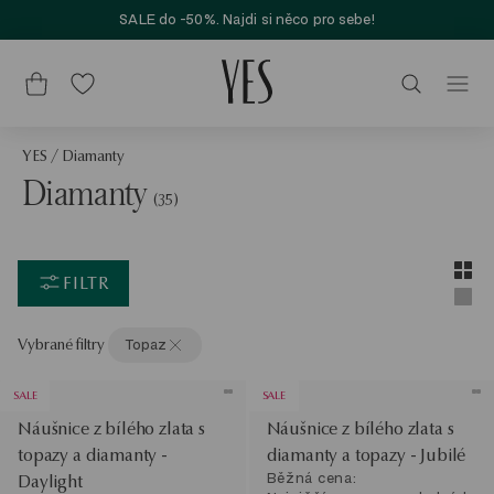
SALE do -50%. Najdi si něco pro sebe!
YES
/
Diamanty
Diamanty
(35)
Layou
Zobra
FILTR
Zobra
Vybrané filtry
Topaz
SALE
SALE
Náušnice z bílého zlata s
Náušnice z bílého zlata s
topazy a diamanty -
diamanty a topazy - Jubilé
Běžná cena:
Daylight