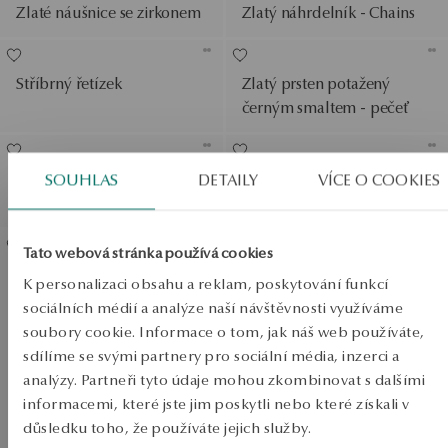
Zlaté náušnice se zirkonem
Zlatý náhrdelník - Chains
Stříbrný řetízek
Zlatý prsten potažený
černým smaltem - pečeť
Zlatý řetízek - grál
Mosazný prsten - lev - YES
SOUHLAS
DETAILY
VÍCE O COOKIES
x Zalewski
Zobrazit produkty
SALE
Tato webová stránka používá cookies
Mosazný pečetní prsten s
K personalizaci obsahu a reklam, poskytování funkcí
SALE
zirkonem - YES x Zalewski
sociálních médií a analýze naší návštěvnosti využíváme
soubory cookie. Informace o tom, jak náš web používáte,
SALE
sdílíme se svými partnery pro sociální média, inzerci a
analýzy. Partneři tyto údaje mohou zkombinovat s dalšími
informacemi, které jste jim poskytli nebo které získali v
důsledku toho, že používáte jejich služby.
DO -50%