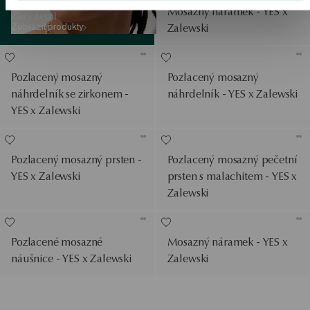
Mosazný náramek - YES x
Zlatý
detail
Zobrazit produkty
Zalewski
Pozlacený mosazný
Pozlacený mosazný
náhrdelník se zirkonem -
náhrdelník - YES x Zalewski
YES x Zalewski
Pozlacený mosazný prsten -
Pozlacený mosazný pečetní
YES x Zalewski
prsten s malachitem - YES x
Zalewski
Pozlacené mosazné
Mosazný náramek - YES x
náušnice - YES x Zalewski
Zalewski