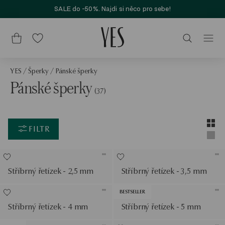
SALE do -50%. Najdi si něco pro sebe!
YES
/
Šperky
/
Pánské šperky
Pánské šperky
(37)
Layou
Zobra
FILTR
Zobra
Stříbrný řetízek - 2,5 mm
Stříbrný řetízek - 3,5 mm
BESTSELLER
Stříbrný řetízek - 4 mm
Stříbrný řetízek - 5 mm