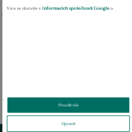
Zobrazit produkty
Více se dozvíte v
Informacích společnosti Google
o
zpracování údajů.
Pozlacený mosazný
Pozlacený mosazný prsten -
náramek - YES x Zalewski
lev - YES x Zalewski
Pozlacený mosazný pečetní
Pozlacený mosazný pečetní
prsten - YES x Zalewski
prsten - lev - YES x Zalewski
Mosazný pečetní prsten -
Mosazný pečetní prsten -
YES x Zalewski
YES x Zalewski
Povolit vše
Mosazný prsten - YES x
Mosazný náramek - YES x
Zalewski
Zalewski
Zobrazit produkty
Upravit