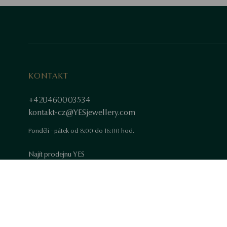
KONTAKT
+420460003534
kontakt-cz@YESjewellery.com
Pondělí - pátek od 8:00 do 16:00 hod.
Najít prodejnu YES
FAQ