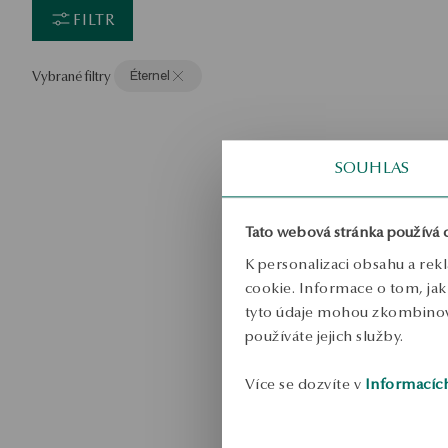
FILTR
Vybrané filtry
Éternel
SOUHLAS
N
Tato webová stránka používá 
K personalizaci obsahu a rek
cookie. Informace o tom, jak 
tyto údaje mohou zkombinovat
používáte jejich služby.
Více se dozvíte v
Informacíc