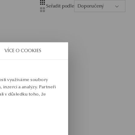
Layout
Zobrazení se čtyřmi sloupci
Seřadit podle
Doporučený
Zobrazení se dvěma sloupci
VÍCE O COOKIES
ím
nosti využíváme soubory
inzerci a analýzy. Partneři
li v důsledku toho, že