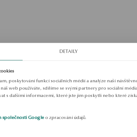
DETAILY
ebyly nalezeny žádné produkty odpovídající zvoleným kritéri
vyhledávání.
cookies
lam, poskytování funkcí sociálních médií a analýze naší návštěv
náš web používáte, sdílíme se svými partnery pro sociální média, 
 s dalšími informacemi, které jste jim poskytli nebo které získa
h společnosti Google
o zpracování údajů.