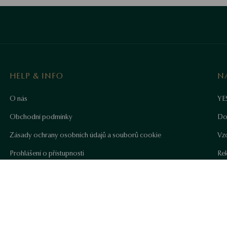
HELP & INFO
N
O nás
YE
Obchodní podmínky
Do
Zásady ochrany osobních údajů a souborů cookie
Vz
Prohlášení o přístupnosti
Re
Ja
Cer
N