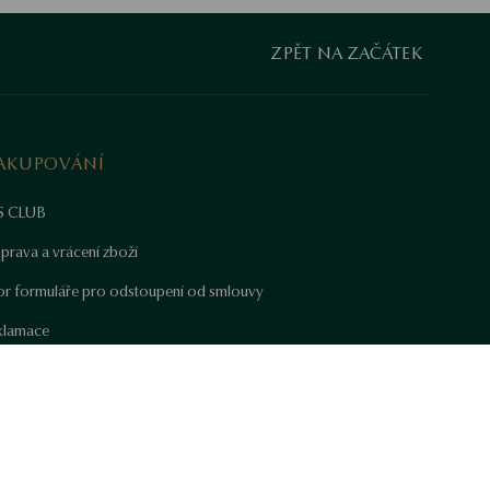
ZPĚT NA ZAČÁTEK
AKUPOVÁNÍ
S CLUB
prava a vrácení zboží
or formuláře pro odstoupení od smlouvy
klamace
k pečovat o šperky
tifikáty YES
astavení cookies