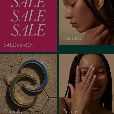
Náušnice
SALE do -50%
Náramky
Prsteny