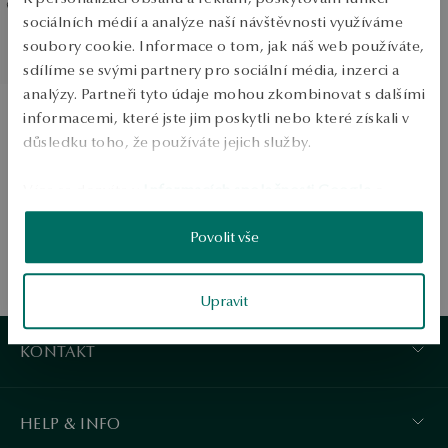
sociálních médií a analýze naší návštěvnosti využíváme
Platinový snubní prsten -
soubory cookie. Informace o tom, jak náš web používáte,
Éternel
sdílíme se svými partnery pro sociální média, inzerci a
analýzy. Partneři tyto údaje mohou zkombinovat s dalšími
informacemi, které jste jim poskytli nebo které získali v
důsledku toho, že používáte jejich služby.
Více se dozvíte v
Informacích společnosti Google
o
zpracování údajů.
1
Povolit vše
Upravit
KONTAKT
HELP & INFO