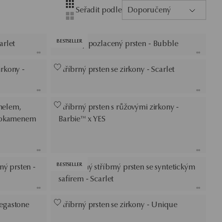
Layout
Zobrazení se čtyřmi sloupci
Seřadit podle
Doporučený
Zobrazení se dvěma sloupci
BESTSELLER
arlet
Stříbrný pozlacený prsten - Bubble
irkony -
Stříbrný prsten se zirkony - Scarlet
nelem,
Stříbrný prsten s růžovými zirkony -
nokamenem
Barbie™ x YES
BESTSELLER
ý prsten -
Pozlacený stříbrný prsten se syntetickým
safírem - Scarlet
Megastone
Stříbrný prsten se zirkony - Unique