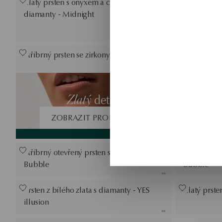
Zlatý prsten s onyxem a černými
Stříbrný pr
diamanty - Midnight
Stříbrný prsten se zirkony - Unique
Stříbrný p
Pozlacený s
Zlatý
detail
BeLoved
ZOBRAZIT PRODUKTY
Stříbrný otevřený prsten se zirkony -
Pozlacený s
Bubble
Bubble
Prsten z bílého zlata s diamanty - YES
Zlatý prste
illusion