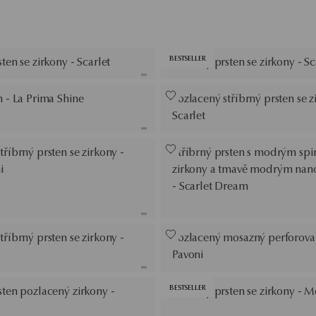
BESTSELLER
sten se zirkony - Scarlet
Stříbrný prsten se zirkony - Sc
n - La Prima Shine
Pozlacený stříbrný prsten se z
Scarlet
tříbrný prsten se zirkony -
Stříbrný prsten s modrým spi
i
zirkony a tmavě modrým na
- Scarlet Dream
tříbrný prsten se zirkony -
Pozlacený mosazný perforovan
Pavoni
BESTSELLER
sten pozlacený zirkony -
Stříbrný prsten se zirkony - 