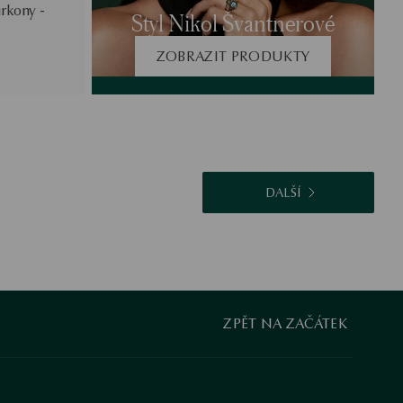
irkony -
Styl Nikol Švantnerové
ZOBRAZIT PRODUKTY
DALŠÍ
ZPĚT NA ZAČÁTEK