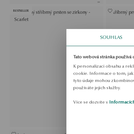
BESTSELLER
Pozlacený stříbrný prsten se zirkony -
Stříbrný pr
Scarlet
SOUHLAS
Tato webová stránka používá 
K personalizaci obsahu a rek
cookie. Informace o tom, jak 
tyto údaje mohou zkombinovat
používáte jejich služby.
Více se dozvíte v
Informacíc