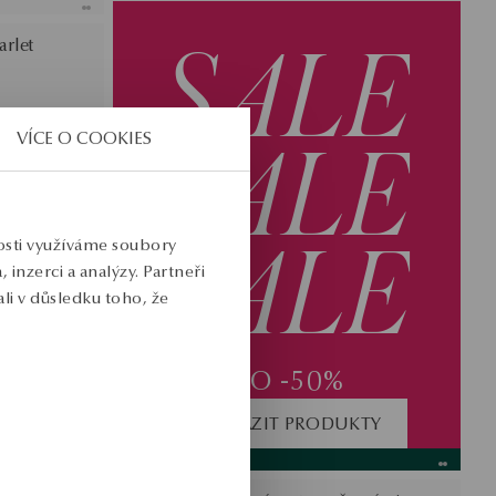
SALE
arlet
SALE
VÍCE O COOKIES
SALE
nosti využíváme soubory
inzerci a analýzy. Partneři
li v důsledku toho, že
DO -50%
ZOBRAZIT PRODUKTY