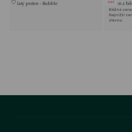
SALE
Zlatý prsten - Bubble
Prsten z bí
Běžná cena
Nejnižší ce
slevou: