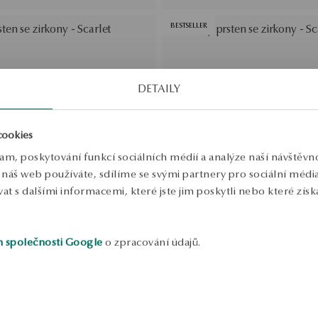
BESTSELLER
sten se zirkony - Scarlet
Stříbrný prsten se zirkony - Sc
DETAILY
cookies
lam, poskytování funkcí sociálních médií a analýze naší návštěv
náš web používáte, sdílíme se svými partnery pro sociální média, 
 s dalšími informacemi, které jste jim poskytli nebo které získa
h společnosti Google
o zpracování údajů.
SALE