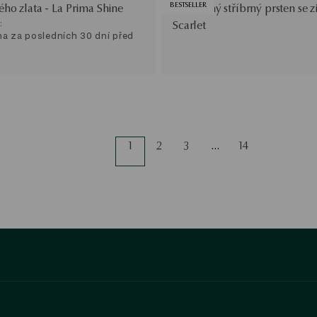
BESTSELLER
lého zlata - La Prima Shine
Pozlacený stříbrný prsten se z
:
Scarlet
na za posledních 30 dní před
1
2
3
…
14