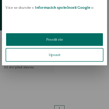
Zlatý prsten s diamantem -
Více se dozvíte v
Informacích společnosti Google
o
Valentine
zpracování údajů.
Běžná cena:
Letní
inspirace
Nejnižší cena za posledních
Zobrazit produkty
30 dní před slevou:
SLEVA
Povolit vše
Zlatý prsten s diamantem
YES Hearts & Arrows -
Valentine
Upravit
Běžná cena:
Nejnižší cena za posledních
30 dní před slevou:
1