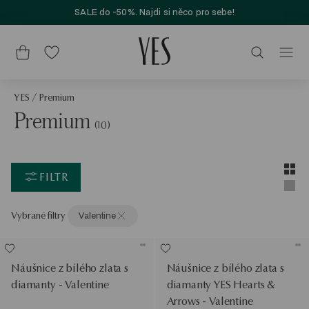
SALE do -50%. Najdi si něco pro sebe!
YES
/
Premium
Premium
(10)
Layou
Zobra
FILTR
Zobra
Vybrané filtry
Valentine
Náušnice z bílého zlata s
Náušnice z bílého zlata s
diamanty - Valentine
diamanty YES Hearts &
Arrows - Valentine