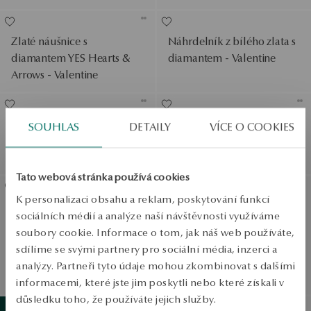
Zlaté náušnice s
Náhrdelník z bílého zlata s
diamantem YES Hearts &
diamantem - Valentine
Arrows - Valentine
Náhrdelník z bílého zlata s
Platinový prsten s
SOUHLAS
DETAILY
VÍCE O COOKIES
diamantem YES Hearts &
diamantem - Valentine
Arrows - Valentine
Tato webová stránka používá cookies
SLEVA
K personalizaci obsahu a reklam, poskytování funkcí
Prsten z bílého zlata s
Prsten z bílého zlata s
sociálních médií a analýze naší návštěvnosti využíváme
diamantem - Valentine
diamantem YES Hearts &
soubory cookie. Informace o tom, jak náš web používáte,
Arrows - Valentine
sdílíme se svými partnery pro sociální média, inzerci a
Běžná cena:
analýzy. Partneři tyto údaje mohou zkombinovat s dalšími
Nejnižší cena za posledních
30 dní před slevou:
informacemi, které jste jim poskytli nebo které získali v
Zobrazit produkty
důsledku toho, že používáte jejich služby.
SALE