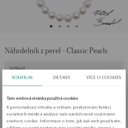
Náhrdelník z perel - Classic Pearls
Velikost
Velikost
45
SOUHLAS
DETAILY
VÍCE O COOKIES
Zkontrolujte si velikost
PŘIDAT DO KOŠÍKU
Tato webová stránka používá cookies
K personalizaci obsahu a reklam, poskytování funkcí
Ověřte si dostupnost na prodejně
sociálních médií a analýze naší návštěvnosti využíváme
soubory cookie. Informace o tom, jak náš web používáte,
Odeslání:
1
pracovní dny
sdílíme se svými partnery pro sociální média, inzerci a