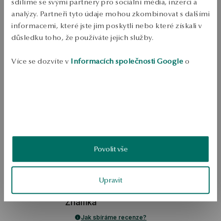
sdílíme se svými partnery pro sociální média, inzerci a
analýzy. Partneři tyto údaje mohou zkombinovat s dalšími
Ověřte si dostupnost na prodejně
informacemi, které jste jim poskytli nebo které získali v
Odeslání:
asi 4
pracovní dny
důsledku toho, že používáte jejich služby.
Doprava zdarma od 1700 Kč
Bezplatné vrácení až do 100 dnů v YES Clubu
Více se dozvíte v
Informacích společnosti Google
o
zpracování údajů.
PODROBNOSTI
Kolečko: zlatá Šířka: 585 Délka: 45 cm Hloubka: 1,29 g   
SKU: NZ18673-Z0I45-000000-000
BEZPEČNOST
Povolit vše
5.0
Upravit
Založeno na
1
hodnocení
Známka
Jak sbíráme recenze?