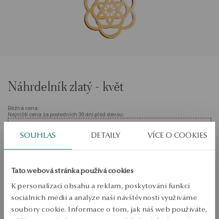
Náhrdelník zlatý - květ
Běžná cena:
Nejnižší cena za posledních 30 dní před slevou:
SALE do -50%
SOUHLAS
DETAILY
VÍCE O COOKIES
Stovky produktů za nižší ceny. Zobrazit vše!
Velikost
Velikost
Není k dispozici online
Tato webová stránka používá cookies
45
K personalizaci obsahu a reklam, poskytování funkcí
Zkontrolujte si velikost
sociálních médií a analýze naší návštěvnosti využíváme
soubory cookie. Informace o tom, jak náš web používáte,
PRODUKT NENÍ K DISPOZICI ONLINE