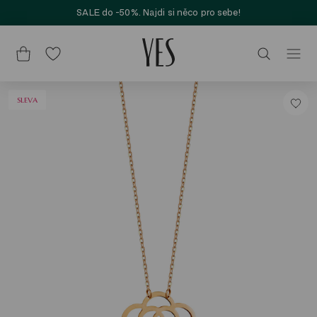
SALE do -50%. Najdi si něco pro sebe!
SLEVA