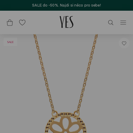
SALE do -50%. Najdi si něco pro sebe!
SALE