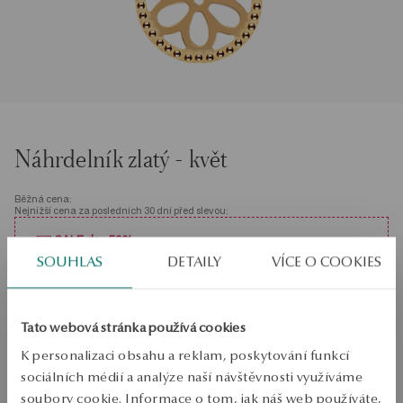
Náhrdelník zlatý - květ
Běžná cena:
Nejnižší cena za posledních 30 dní před slevou:
SALE do -50%
Stovky produktů za nižší ceny. Zobrazit vše!
SOUHLAS
DETAILY
VÍCE O COOKIES
Velikost
Velikost
42
Tato webová stránka používá cookies
Zkontrolujte si velikost
K personalizaci obsahu a reklam, poskytování funkcí
sociálních médií a analýze naší návštěvnosti využíváme
PŘIDAT DO KOŠÍKU
soubory cookie. Informace o tom, jak náš web používáte,