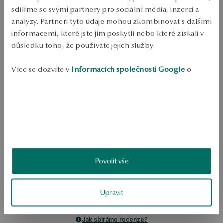
sdílíme se svými partnery pro sociální média, inzerci a
Ověřte si dostupnost na prodejně
analýzy. Partneři tyto údaje mohou zkombinovat s dalšími
informacemi, které jste jim poskytli nebo které získali v
Odeslání:
1
pracovní dny
důsledku toho, že používáte jejich služby.
Doprava zdarma od 1700 Kč
Bezplatné vrácení až do 100 dnů v YES Clubu
Více se dozvíte v
Informacích společnosti Google
o
PODROBNOSTI
zpracování údajů.
Kolečko: zlatá Šířka: 585 Délka: 42 cm Hloubka: 1.20 g   
SKU: NZ18674-Z0I42-000000-000
BEZPEČNOST
Povolit vše
5.0
Založeno na
Upravit
1
hodnocení
Známka
Jak sbíráme recenze?