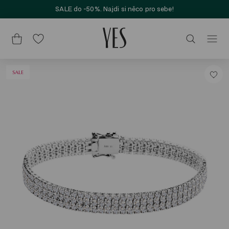
SALE do -50%. Najdi si něco pro sebe!
SALE