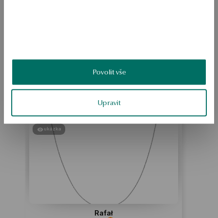
SKU: BZ18746-BB018-DIW000-EF6
BEZPEČNOST
Povolit vše
Produkt nemá žádné recenze
Možná by Vás mohly zajímat i jiné produkty
Upravit
Jak sbíráme recenze?
ukázka
Rafał