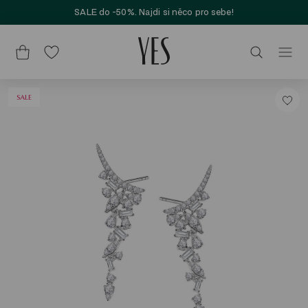
SALE do -50%. Najdi si něco pro sebe!
SALE