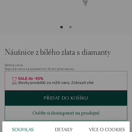
Náušnice z bílého zlata s diamanty
Běžná cena:
Nejnižší cena za posledních 30 dní před slevou:
SALE do -50%
Stovky produktů za nižší ceny. Zobrazit vše!
PŘIDAT DO KOŠÍKU
Ověřte si dostupnost na prodejně
Odeslání:
1
pracovní dny
SOUHLAS
DETAILY
VÍCE O COOKIES
Doprava zdarma od 1700 Kč