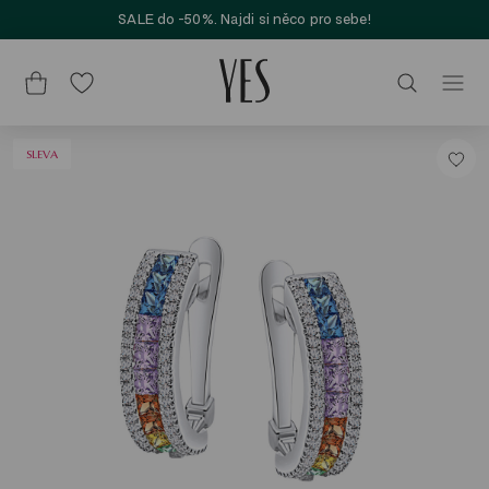
SALE do -50%. Najdi si něco pro sebe!
SLEVA