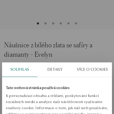
Náušnice z bílého zlata se safíry a
diamanty - Evelyn
Běžná cena:
SOUHLAS
DETAILY
VÍCE O COOKIES
Nejnižší cena za posledních 30 dní před slevou:
SALE do -50%
Stovky produktů za nižší ceny. Zobrazit vše!
Tato webová stránka používá cookies
PRODUKT NENÍ K DISPOZICI ONLINE
K personalizaci obsahu a reklam, poskytování funkcí
sociálních médií a analýze naší návštěvnosti využíváme
Ověřte si dostupnost na prodejně
soubory cookie. Informace o tom, jak náš web používáte,