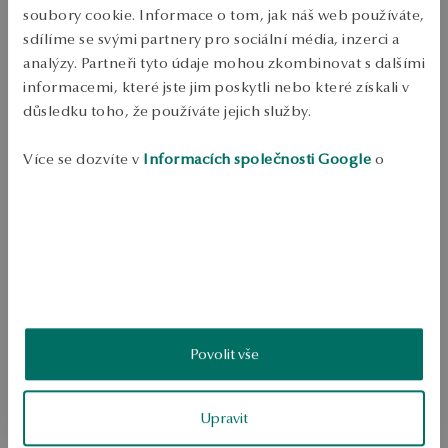
Kov: bílé zlato 
soubory cookie. Informace o tom, jak náš web používáte,
sdílíme se svými partnery pro sociální média, inzerci a
Růst: 585 
analýzy. Partneři tyto údaje mohou zkombinovat s dalšími
Typ spony: Hůl 
informacemi, které jste jim poskytli nebo které získali v
důsledku toho, že používáte jejich služby.
Ozdoba: bezbarvé kamínky 
Průměrná hmotnost: 0.63 g 
Více se dozvíte v
Informacích společnosti Google
o
zpracování údajů.
Náušnice z 585 bílého zlata. Každý z náušnic je obdržen šumivým 
zirkonem. Šperky budou dobře fungovat pro každodenní, klasický 
vzhled.
SKU: KZ14103-BB000-CRW000-000
BEZPEČNOST
Povolit vše
5.0
Upravit
Založeno na
2
hodnocení