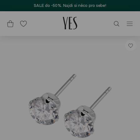
SALE do -50%. Najdi si něco pro sebe!