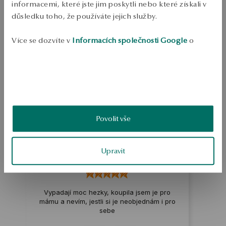
informacemi, které jste jim poskytli nebo které získali v
Ruda: pozlacené stříbro Třída: 925 Typ spony: křídlo Průměrná 
hmotnost: 2,85 g    
důsledku toho, že používáte jejich služby.
SKU: JS52834-BZ000-000000-000
Více se dozvíte v
Informacích společnosti Google
o
zpracování údajů.
BEZPEČNOST
4.8
Založeno na
9
hodnocení
Povolit vše
Známka
Jak sbíráme recenze?
Upravit
Eliza
ověřené
Vypadají moc hezky, koupila jsem je pro
mámu a nevím, jestli si je neobjednám i pro
sebe