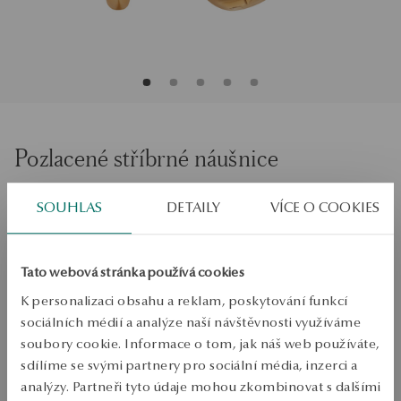
Pozlacené stříbrné náušnice
SOUHLAS
DETAILY
VÍCE O COOKIES
PŘIDAT DO KOŠÍKU
Ověřte si dostupnost na prodejně
Tato webová stránka používá cookies
Odeslání:
1
pracovní dny
K personalizaci obsahu a reklam, poskytování funkcí
Doprava zdarma od 1700 Kč
sociálních médií a analýze naší návštěvnosti využíváme
Bezplatné vrácení až do 100 dnů v YES Clubu
soubory cookie. Informace o tom, jak náš web používáte,
sdílíme se svými partnery pro sociální média, inzerci a
PODROBNOSTI
analýzy. Partneři tyto údaje mohou zkombinovat s dalšími