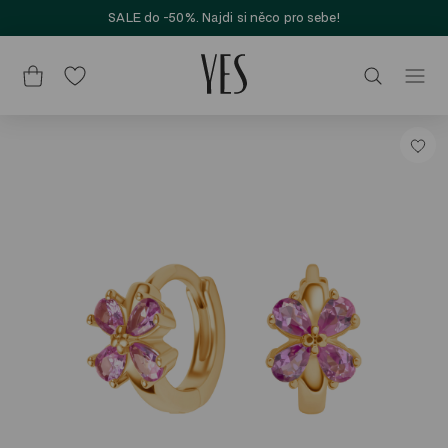
SALE do -50%. Najdi si něco pro sebe!