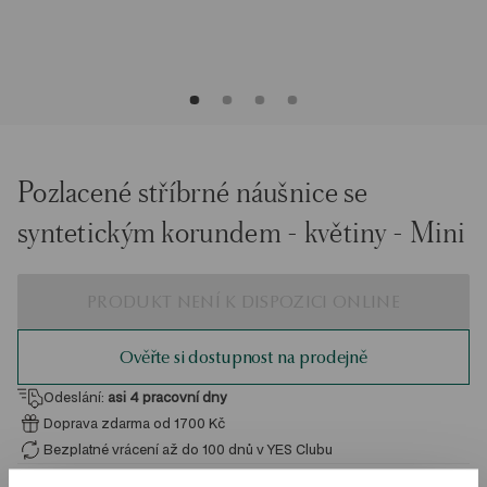
Pozlacené stříbrné náušnice se
syntetickým korundem - květiny - Mini
PRODUKT NENÍ K DISPOZICI ONLINE
Ověřte si dostupnost na prodejně
Odeslání:
asi 4
pracovní dny
Doprava zdarma od 1700 Kč
Bezplatné vrácení až do 100 dnů v YES Clubu