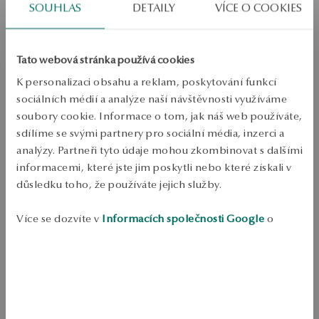
PODROBNOSTI
SOUHLAS
DETAILY
VÍCE O COOKIES
Typ výrobku: Náušnice 
Kov: pozlacené stříbro 
Tato webová stránka používá cookies
K personalizaci obsahu a reklam, poskytování funkcí
Ryzost: 925 
sociálních médií a analýze naší návštěvnosti využíváme
Typ spony: Křídlo 
soubory cookie. Informace o tom, jak náš web používáte,
Ozdoba: růžový syntetický korund 
sdílíme se svými partnery pro sociální média, inzerci a
analýzy. Partneři tyto údaje mohou zkombinovat s dalšími
Styl: Klasický, Romantický 
informacemi, které jste jim poskytli nebo které získali v
Téma: květiny 
důsledku toho, že používáte jejich služby.
Průměrná hmotnost: 1.63 g 
Více se dozvíte v
Informacích společnosti Google
o
zpracování údajů.
Kruhové náušnice z mincovního stříbra 925, pozlacený povrch. Model 
je zdoben syntetickým růžovým korundem v květinovém motivu. 
Klínová spona zajišťuje pohodlné nošení a klasický design dokonale 
kombinuje šperky s elegantním a každodenním vzhledem 
SKU: JS54613-BZ000-INC000-000