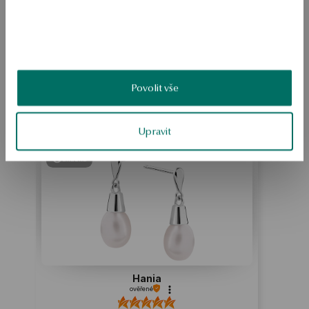
BEZPEČNOST
Povolit vše
Produkt nemá žádné recenze
Možná by Vás mohly zajímat i jiné produkty
Jak sbíráme recenze?
Upravit
ukázka
Hania
ověřené