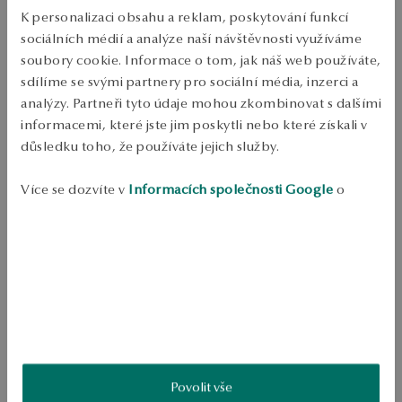
PODROBNOSTI
K personalizaci obsahu a reklam, poskytování funkcí
sociálních médií a analýze naší návštěvnosti využíváme
Typ výrobku: Náušnice 
soubory cookie. Informace o tom, jak náš web používáte,
Kov: pozlacené stříbro 
sdílíme se svými partnery pro sociální média, inzerci a
analýzy. Partneři tyto údaje mohou zkombinovat s dalšími
Růst: 925 
informacemi, které jste jim poskytli nebo které získali v
Typ spony: Spony 
důsledku toho, že používáte jejich služby.
Ozdoba: kamínky 
Více se dozvíte v
Informacích společnosti Google
o
Styl: vintage, okouzlující, elegantní 
zpracování údajů.
Průměrná hmotnost: 1.56 g 
Stříbrné náušnice zdobené zirkony. Klasická forma s nádechem 
kouzla zdůrazňuje elegantní charakter šperků. Zapínání na přezku 
zajišťuje pohodlí a bezpečnost nošení. 
SKU: JS54587-BZ000-CRW000-000
Povolit vše
BEZPEČNOST