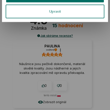
Upravit
4.5
Založeno na
15
hodnocení
Známka
Jak sbíráme recenze?
PAULINA
ověřené
Náušnice jsou pečlivě dokončené, materiál
skvělé kvality. Jsou nádherné a jejich
kvalita zpracování mě opravdu překvapila.
0
0
tento měsíc
Zobrazit originál