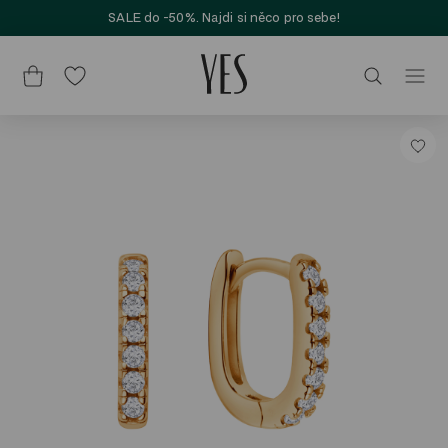
SALE do -50%. Najdi si něco pro sebe!