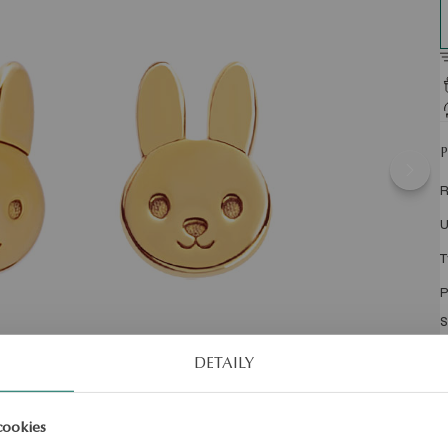
R
U
T
S
DETAILY
cookies