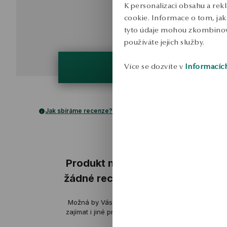
K personalizaci obsahu a rek
cookie. Informace o tom, jak 
tyto údaje mohou zkombinovat
používáte jejich služby.
Více se dozvíte v
Informacíc
Jak sbíráme recenze?
ukázka
Produkt nemá
žádné recenze
Možná by Vás mohly
ov
zajímat i jiné produkty
Produkt, jak