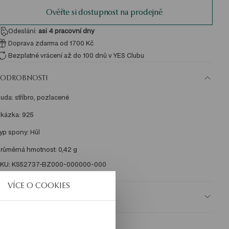
Ověřte si dostupnost na prodejně
Odeslání:
asi 4
pracovní dny
Doprava zdarma od 1700 Kč
Bezplatné vrácení až do 100 dnů v YES Clubu
PODROBNOSTI
uda: stříbro, pozlacené 

kázka: 925 

yp spony: Hůl 

KU: KS52737-BZ000-000000-000
VÍCE O COOKIES
BEZPEČNOST