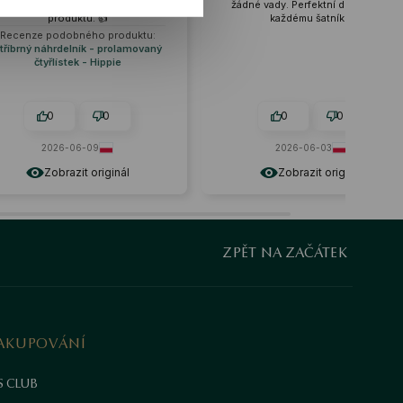
Materiály odpovídají popisu
žádné vady. Perfektní doplněk ke
produktu. 👍️
každému šatníku.
Recenze podobného produktu:
tříbrný náhrdelník - prolamovaný
čtyřlístek - Hippie
0
0
0
0
2026-06-09
2026-06-03
Zobrazit originál
Zobrazit originál
ZPĚT NA ZAČÁTEK
AKUPOVÁNÍ
S CLUB