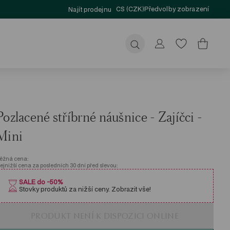
CS (CZK)
Předvolby zobrazení
Najít prodejnu
Odeslat
Pozlacené stříbrné náušnice - Zajíčci -
Mini
ěžná cena:
ejnižší cena za posledních 30 dní před slevou:
SALE do -50%
Stovky produktů za nižší ceny. Zobrazit vše!
PRODUKT NENÍ K DISPOZICI ONLINE