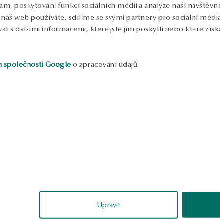
lam, poskytování funkcí sociálních médií a analýze naší návštěv
náš web používáte, sdílíme se svými partnery pro sociální média, 
 s dalšími informacemi, které jste jim poskytli nebo které získa
h společnosti Google
o zpracování údajů.
ukázka
Rafał
Izabela
ěřené
ověřené
Upravit
 je popsán – velmi
Náhrdelník ve tvaru Y. Velmi
Úž