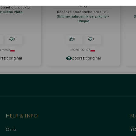
ěkný 😊
elegantní. Velké kameny viditelné z
dálky.
obného produktu:
z bílého zlata
Recenze podobného produktu:
Stříbrný náhrdelník se zirkony -
S
Unique
0
0
0
o měsíc
2026-07-07
azit originál
Zobrazit originál
HELP & INFO
N
O nás
YE