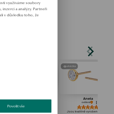
nosti využíváme soubory
inzerci a analýzy. Partneři
li v důsledku toho, že
ukázka
ukázka
Kinga
Aneta
ověřené
ověřené
Povolit vše
asný design, jsem jím okouzlený.
Jsou kvalitně vyrobené, nemají