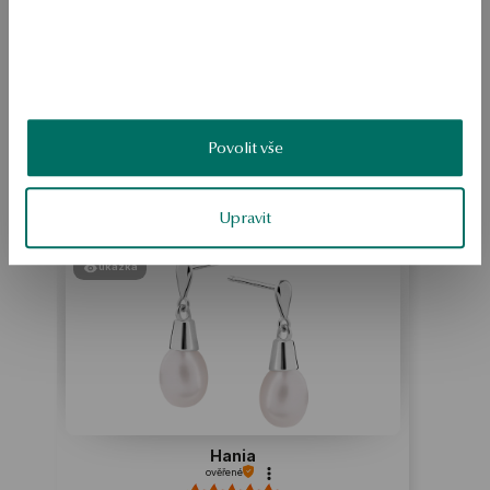
BEZPEČNOST
Povolit vše
Produkt nemá žádné recenze
Možná by Vás mohly zajímat i jiné produkty
Upravit
Jak sbíráme recenze?
ukázka
ukázka
Hania
ověřené