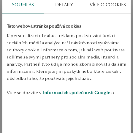
SOUHLAS
DETAILY
VÍCE O COOKIES
Odeslání:
1
pracovní dny
Doprava zdarma od 1700 Kč
Bezplatné vrácení až do 100 dnů v YES Clubu
Tato webová stránka používá cookies
PODROBNOSTI
K personalizaci obsahu a reklam, poskytování funkcí
sociálních médií a analýze naší návštěvnosti využíváme
Typ šperku: Prsten 
soubory cookie. Informace o tom, jak náš web používáte,
Kov: mosaz 
sdílíme se svými partnery pro sociální média, inzerci a
Styl: inspirovaný přírodou 
analýzy. Partneři tyto údaje mohou zkombinovat s dalšími
informacemi, které jste jim poskytli nebo které získali v
Téma: páv, slza 
důsledku toho, že používáte jejich služby.
Průměrná hmotnost: 4,03 g 
Více se dozvíte v
Informacích společnosti Google
o
Pro koho: pro ni 
zpracování údajů.
Široký prsten ze zlaté mosazi se širokým prolamovaným snubním 
prstenem inspirovaným motivem pavího peří. Opakující se uspořádání 
výřezů slz vytváří dekorativní tvar s výrazným charakterem a hladký 
povrch zdůrazňuje moderní vzhled modelu. Široký tvar dělá z prstenu 
výrazný akcent každodenního a večerního stylu. 
SKU: PO54979-ZZ000-000000-000