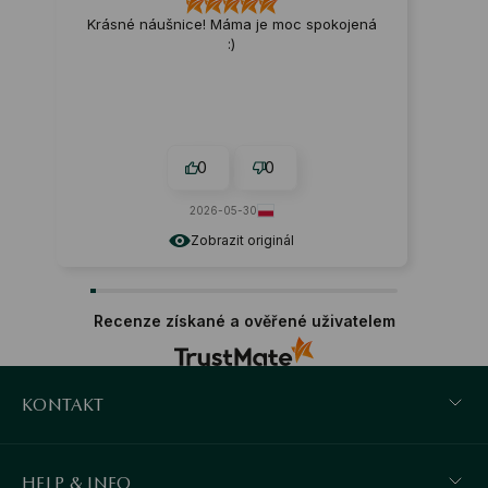
Krásné náušnice! Máma je moc spokojená
Náramek 
:)
Dokonale 
Recenze 
stříbrný 
0
0
2026-05-30
Zobrazit originál
Recenze získané a ověřené uživatelem
KONTAKT
HELP & INFO