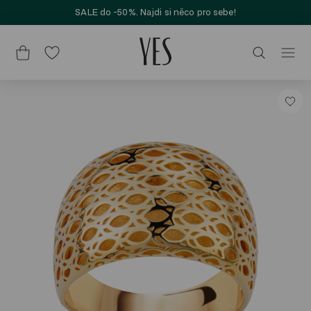
SALE do -50%. Najdi si něco pro sebe!