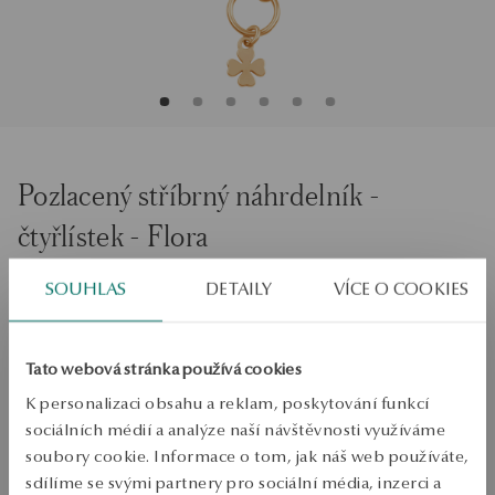
Pozlacený stříbrný náhrdelník -
čtyřlístek - Flora
SOUHLAS
DETAILY
VÍCE O COOKIES
Velikost
Velikost
45
Tato webová stránka používá cookies
Zkontrolujte si velikost
K personalizaci obsahu a reklam, poskytování funkcí
PŘIDAT DO KOŠÍKU
sociálních médií a analýze naší návštěvnosti využíváme
soubory cookie. Informace o tom, jak náš web používáte,
Ověřte si dostupnost na prodejně
sdílíme se svými partnery pro sociální média, inzerci a