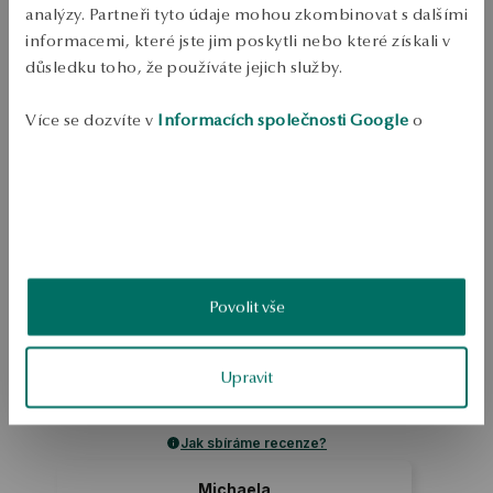
analýzy. Partneři tyto údaje mohou zkombinovat s dalšími
Odeslání:
1
pracovní dny
informacemi, které jste jim poskytli nebo které získali v
Doprava zdarma od 1700 Kč
důsledku toho, že používáte jejich služby.
Bezplatné vrácení až do 100 dnů v YES Clubu
PODROBNOSTI
Více se dozvíte v
Informacích společnosti Google
o
zpracování údajů.
Náhrdelník z pozlaceného sterlingového stříbra, 0.925.  Délka 45 cm.  
Hmotnost: méně než 5 g  Model zdobený kruhy a jetelem. 
SKU: NS49626-BZ045-000000-000
BEZPEČNOST
Povolit vše
5.0
Založeno na
Upravit
1
hodnocení
Známka
Jak sbíráme recenze?
Michaela