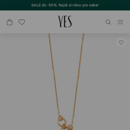
SALE do -50%. Najdi si něco pro sebe!