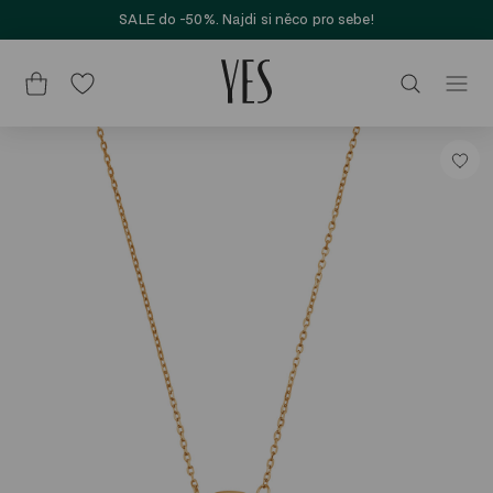
SALE do -50%. Najdi si něco pro sebe!