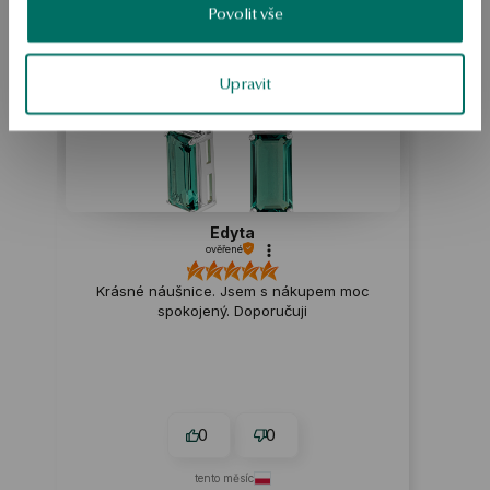
Povolit vše
ukázka
Upravit
Edyta
ověřené
Krásné náušnice. Jsem s nákupem moc
spokojený. Doporučuji
0
0
tento měsíc