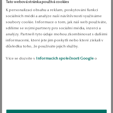
Tato webová stránka používá cookies
Odeslání:
1
pracovní dny
K personalizaci obsahu a reklam, poskytování funkcí
Doprava zdarma od 1700 Kč
sociálních médií a analýze naší návštěvnosti využíváme
Bezplatné vrácení až do 100 dnů v YES Clubu
soubory cookie. Informace o tom, jak náš web používáte,
PODROBNOSTI
sdílíme se svými partnery pro sociální média, inzerci a
analýzy. Partneři tyto údaje mohou zkombinovat s dalšími
Ruda: stříbrná pozlacená Vzorky: 925 Nastavitelná délka: 42-47 cm 
informacemi, které jste jim poskytli nebo které získali v
Průměrná hmotnost: 1.70 g Návrhář: Katarzyna Bukowska Náhrdelník z 
mincovního stříbra 925 v pozlaceném provedení. Model zobrazující 
důsledku toho, že používáte jejich služby.
úplněk navrhla Katarzyna Bukowska. Šperky dokonale doplní 
každodenní i večerní vzhled. 
Více se dozvíte v
Informacích společnosti Google
o
SKU: NS54336-BZ047-000000-000
zpracování údajů.
BEZPEČNOST
Produkt nemá žádné recenze
Možná by Vás mohly zajímat i jiné produkty
Jak sbíráme recenze?