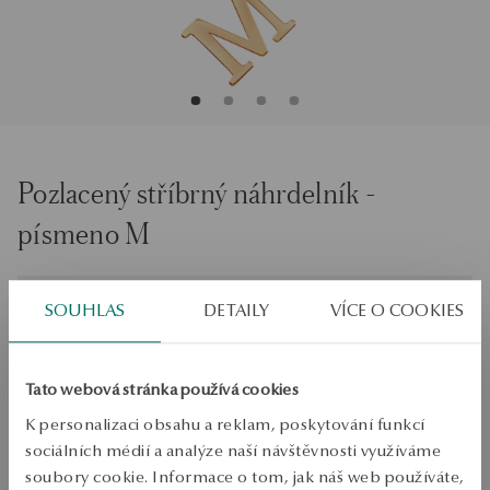
Pozlacený stříbrný náhrdelník -
písmeno M
Velikost
Velikost
SOUHLAS
DETAILY
VÍCE O COOKIES
50
Zkontrolujte si velikost
Tato webová stránka používá cookies
PŘIDAT DO KOŠÍKU
K personalizaci obsahu a reklam, poskytování funkcí
sociálních médií a analýze naší návštěvnosti využíváme
Ověřte si dostupnost na prodejně
soubory cookie. Informace o tom, jak náš web používáte,