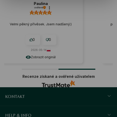
Malwina
Externí recenze
Super! Elegantní náhrdelník - veli
em nadšený:)
písmene je dokonalá, ani příliš velk
příliš malá.
0
0
2021-12-10
nál
Zobrazit originál
Recenze získané a ověřené uživatelem
KONTAKT
HELP & INFO