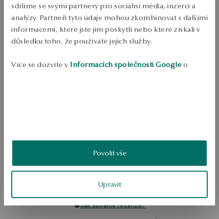
sdílíme se svými partnery pro sociální média, inzerci a
Odeslání:
1
pracovní dny
analýzy. Partneři tyto údaje mohou zkombinovat s dalšími
Doprava zdarma od 1700 Kč
informacemi, které jste jim poskytli nebo které získali v
Bezplatné vrácení až do 100 dnů v YES Clubu
důsledku toho, že používáte jejich služby.
PODROBNOSTI
Více se dozvíte v
Informacích společnosti Google
o
Celebrity náhrdelník z pozlaceného stříbra 0,925. Náhrdelník má 
zpracování údajů.
přívěsek s písmenem „M“. Je to minimalistická, nadčasová 
kompozice. Délka: 50 cm. Průměrná hmotnost: 2,25 g.
SKU: NS48160-BZD50-000000-000
BEZPEČNOST
Povolit vše
5.0
Založeno na
2
hodnocení
Upravit
Známka
Jak sbíráme recenze?