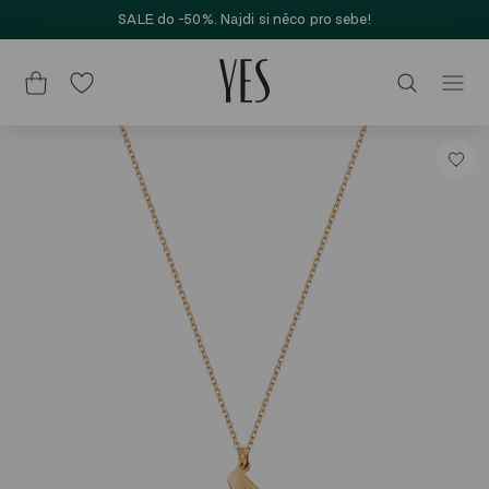
SALE do -50%. Najdi si něco pro sebe!