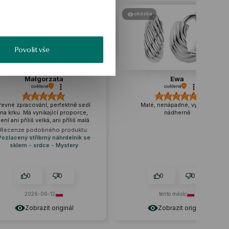
ukázka
ukázka
Povolit vše
Ewa
Magdalena
ověřené
ověřené
Malé, nenápadné, vypadají
Dokonale vyrobené, není se č
nádherně
chytit. Náušnice mají velmi
originální vzhled, který je odliš
od ostatních. 💯Jsem rád, že j
se pro to rozhodl. ❤️
0
0
0
0
tento měsíc
2026-06-19
Zobrazit originál
Zobrazit originál