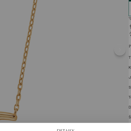
T
K
J
S
T
D
Š
Š
DETAILY