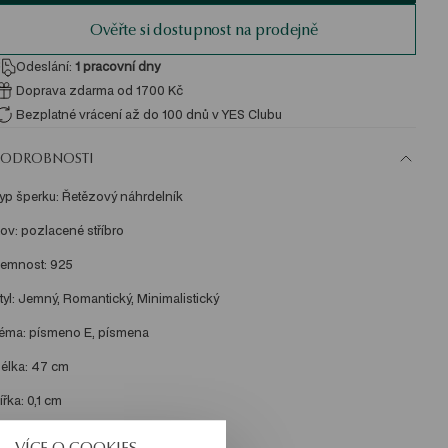
Ověřte si dostupnost na prodejně
Odeslání:
1
pracovní dny
Doprava zdarma od 1700 Kč
Bezplatné vrácení až do 100 dnů v YES Clubu
PODROBNOSTI
yp šperku: Řetězový náhrdelník 
ov: pozlacené stříbro 
emnost: 925 
tyl: Jemný, Romantický, Minimalistický 
éma: písmeno E, písmena 
élka: 47 cm 
ířka: 0,1 cm 
ířka dekorativního prvku: 0,8 cm 
VÍCE O COOKIES