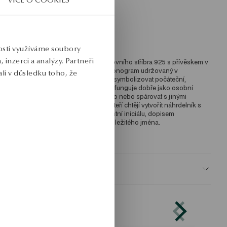
ýška dekorativního prvku: 1,1 cm 
růměrná hmotnost: 2,53 g 
ro koho: pro ni 
nosti využíváme soubory
inzerci a analýzy. Partneři
ozlacený řetízkový náhrdelník z mincovního stříbra 925 s přívěskem v 
odobě písmene E. Model z kolekce Monogram udržovaný v 
li v důsledku toho, že
inimalistickém stylu. Náhrdelník může symbolizovat počáteční, 
ůležitý vztah nebo osobní punc, takže funguje dobře jako osobní 
árek. Jemná forma umožňuje nosit sólo nebo spárovat s jinými 
áhrdelníky. Jedná se o návrh pro lidi, kteří chtějí vytvořit náhrdelník s 
ísmenem individuálního významu, vlastní iniciálu, dopisem 
ilovaného člověka nebo symbolem důležitého jména. 
KU: NS56532-BZ047-000000-000
BEZPEČNOST