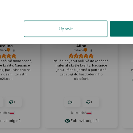
ukázka
Upravit
Alina
Małgorzata
ověřené
ověřené
jsou pečlivě dokončené,
Pevné zpracování, perfektně sedí
skvělé kvality. Náušnice
na krku. Má vynikající proporce,
sné, jemné a perfektně
není ani příliš velká, ani příliš malá.
ají do každodenního
Recenze podobného produktu:
oblečení.
Pozlacený stříbrný náhrdelník se
sklem - srdce - Mystery
0
0
0
0
tento měsíc
2026-06-12
Zobrazit originál
Zobrazit originál