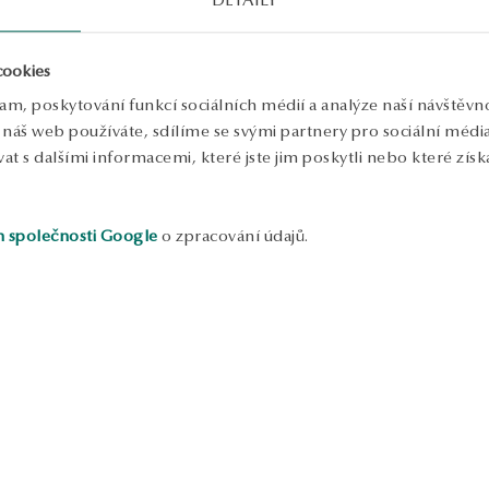
V
P
cookies
P
lam, poskytování funkcí sociálních médií a analýze naší návštěv
náš web používáte, sdílíme se svými partnery pro sociální média, 
P
p
 s dalšími informacemi, které jste jim poskytli nebo které získa
m
d
d
n
h společnosti Google
o zpracování údajů.
p
m
S