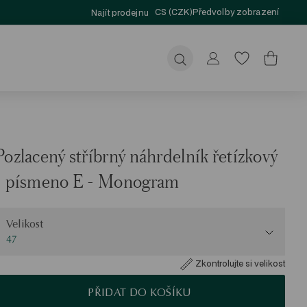
CS (CZK)
Předvolby zobrazení
Najít prodejnu
Odeslat
Pozlacený stříbrný náhrdelník řetízkový
- písmeno E - Monogram
elikost
Velikost
47
Zkontrolujte si velikost
PŘIDAT DO KOŠÍKU