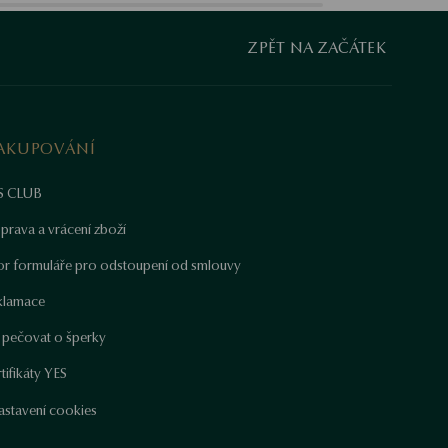
ZPĚT NA ZAČÁTEK
AKUPOVÁNÍ
S CLUB
prava a vrácení zboží
or formuláře pro odstoupení od smlouvy
klamace
k pečovat o šperky
tifikáty YES
astavení cookies