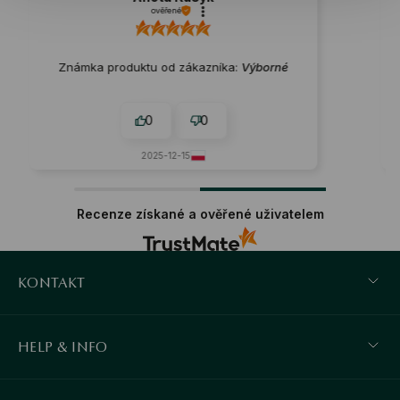
né
ověřené
 zákazníka:
Výborné
Známka produktu od zákazní
0
0
0
2-15
2025-12-08
Recenze získané a ověřené uživatelem
KONTAKT
HELP & INFO