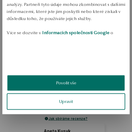
analýzy. Partneři tyto údaje mohou zkombinovat s dalšími
Odeslání:
1
pracovní dny
informacemi, které jste jim poskytli nebo které získali v
Doprava zdarma od 1700 Kč
důsledku toho, že používáte jejich služby.
Bezplatné vrácení až do 100 dnů v YES Clubu
PODROBNOSTI
Více se dozvíte v
Informacích společnosti Google
o
zpracování údajů.
Ruda: stříbro, pozlacené Ukázka: 925 Délka: 47 cm Ozdoba: růžové 
barevné sklo Průměrná hmotnost: méně než 5 g   
SKU: NS49698-BZ047-SKI000-000
BEZPEČNOST
Povolit vše
5.0
Založeno na
Upravit
2
hodnocení
Známka
Jak sbíráme recenze?
 Kusyk
Piotr Spychała