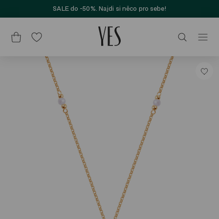
SALE do -50%. Najdi si něco pro sebe!