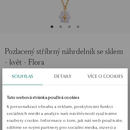
Pozlacený stříbrný náhrdelník se sklem
- květ - Flora
Velikost
SOUHLAS
DETAILY
VÍCE O COOKIES
Velikost
47
Zkontrolujte si velikost
Tato webová stránka používá cookies
K personalizaci obsahu a reklam, poskytování funkcí
PŘIDAT DO KOŠÍKU
sociálních médií a analýze naší návštěvnosti využíváme
soubory cookie. Informace o tom, jak náš web používáte,
Ověřte si dostupnost na prodejně
sdílíme se svými partnery pro sociální média, inzerci a