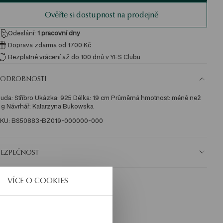
Ověřte si dostupnost na prodejně
Odeslání:
1
pracovní dny
Doprava zdarma od 1700 Kč
Bezplatné vrácení až do 100 dnů v YES Clubu
PODROBNOSTI
uda: Stříbro Ukázka: 925 Délka: 19 cm Průměrná hmotnost: méně než 
 g Návrhář: Katarzyna Bukowska 
KU: BS50883-BZ019-000000-000
BEZPEČNOST
VÍCE O COOKIES