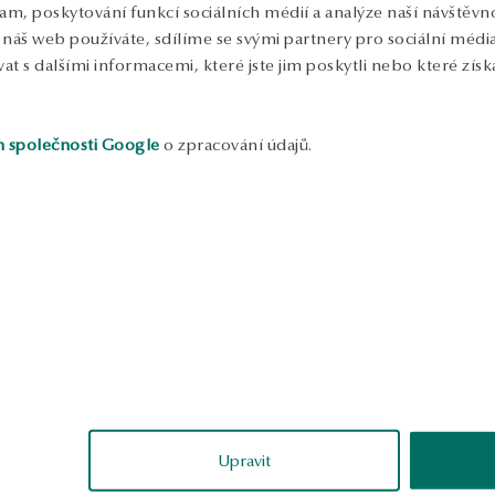
lam, poskytování funkcí sociálních médií a analýze naší návštěv
náš web používáte, sdílíme se svými partnery pro sociální média, 
 s dalšími informacemi, které jste jim poskytli nebo které získa
h společnosti Google
o zpracování údajů.
ukázka
ukázka
Monika
Tamara
ověřené
ověřené
Upravit
Skvělé... Malé, jaké jsem chtěl...
Kvalita zpracování je velmi dob