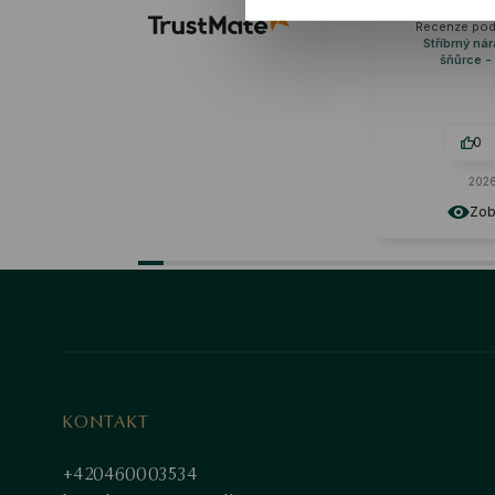
neuvěřitelně křehce.
Recenze podobného produktu:
Stříbrný náramek na červené
šňůrce - anděl - Hippie
0
0
2026-05-21
Zobrazit originál
KONTAKT
+420460003534