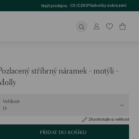
CS (CZK)
Předvolby zobrazení
Najít prodejnu
Odeslat
Pozlacený stříbrný náramek - motýli -
Molly
elikost
Velikost
19
Zkontrolujte si velikost
PŘIDAT DO KOŠÍKU