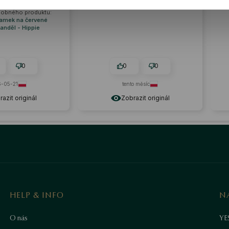
Vypadají zdjęciu.sa roztomile
zeleně, přesně jak mám ráda.
0
0
0
0
tento měsíc
tento měsíc
Zobrazit originál
Zobrazit originál
HELP & INFO
N
O nás
YE