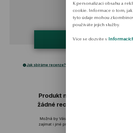
K personalizaci obsahu a rek
cookie. Informace o tom, jak 
tyto údaje mohou zkombinovat
používáte jejich služby.
Více se dozvíte v
Informacíc
Jak sbíráme recenze?
ukázka
Produkt nemá
žádné recenze
Agnieszka
Možná by Vás mohly
ověřené
zajímat i jiné produkty
Náramek vypadá na zápěstí