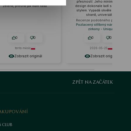
 a
přesností. Jeho minimalistický
Recenze podobn
design dokonale ladí s jakýmkoli
Pozlacený stříb
stylem. Vypadá skvěle na každé
prolamované sr
straně, univerzálně.
Recenze podobného produktu:
Pozlacený stříbrný náramek se
zirkony - Unique
0
0
0
2026-05-25
tento mě
Zobrazit originál
Zobrazi
ZPĚT NA ZAČÁTEK
AKUPOVÁNÍ
S CLUB