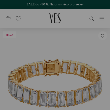
SALE do -50%. Najdi si něco pro sebe!
SLEVA