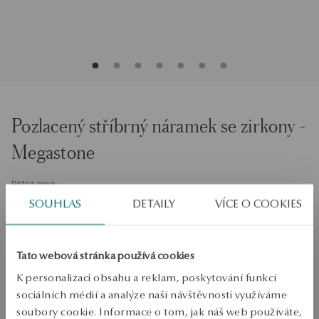
Pozlacený stříbrný náramek se zirkony -
Megastone
Běžná cena:
Nejnižší cena za posledních 30 dní před slevou:
SOUHLAS
DETAILY
VÍCE O COOKIES
Velikost
Velikost
19
Tato webová stránka používá cookies
Zkontrolujte si velikost
K personalizaci obsahu a reklam, poskytování funkcí
PŘIDAT DO KOŠÍKU
sociálních médií a analýze naší návštěvnosti využíváme
soubory cookie. Informace o tom, jak náš web používáte,