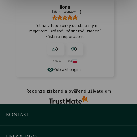
Ilona
Externí recenze
Třetina z této sbírky se stala mým
majetkem. Krásné, nádherné, zlacení
zůstává neporušené
0
0
2024-06-04
Zobrazit originál
Recenze získané a ověřené uživatelem
KONTAKT
HELP & INFO