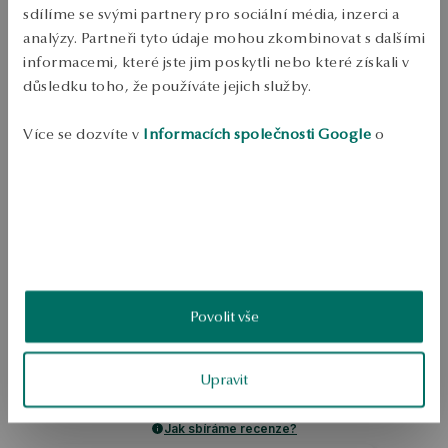
Ověřte si dostupnost na prodejně
sdílíme se svými partnery pro sociální média, inzerci a
analýzy. Partneři tyto údaje mohou zkombinovat s dalšími
Odeslání:
1
pracovní dny
informacemi, které jste jim poskytli nebo které získali v
Doprava zdarma od 1700 Kč
důsledku toho, že používáte jejich služby.
Bezplatné vrácení až do 100 dnů v YES Clubu
PODROBNOSTI
Více se dozvíte v
Informacích společnosti Google
o
zpracování údajů.
Ruda: stříbro, pozlacené Ukázka: 925 Délka: 19 cm Ozdoba: bezbarvé 
kamínky Průměrná hmotnost: nad 5g Návrhář: Magda Dąbrowska 
SKU: BS52481-BZ019-CRW000-000
BEZPEČNOST
Povolit vše
5.0
Založeno na
Upravit
1
hodnocení
Známka
Jak sbíráme recenze?