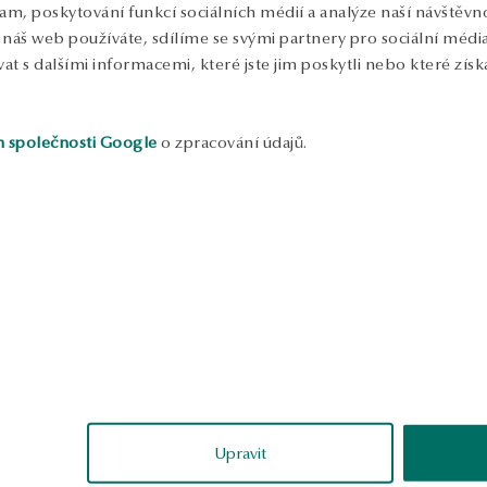
E
lam, poskytování funkcí sociálních médií a analýze naší návštěv
d
náš web používáte, sdílíme se svými partnery pro sociální média, 
S
 s dalšími informacemi, které jste jim poskytli nebo které získa
h společnosti Google
o zpracování údajů.
ukázka
ukázka
Sabina
Magdalena
ověřené
ověřené
Upravit
Vzhled náramku je nadčasový a
Každý detail je vytříbený