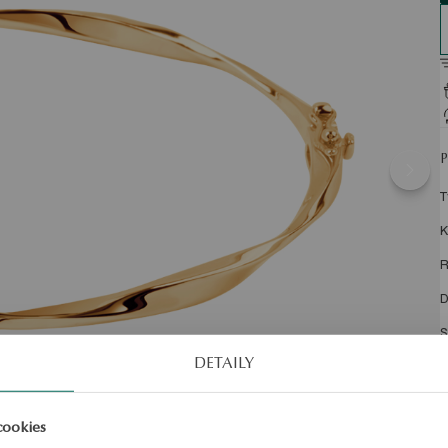
T
K
R
D
S
DETAILY
P
cookies
N