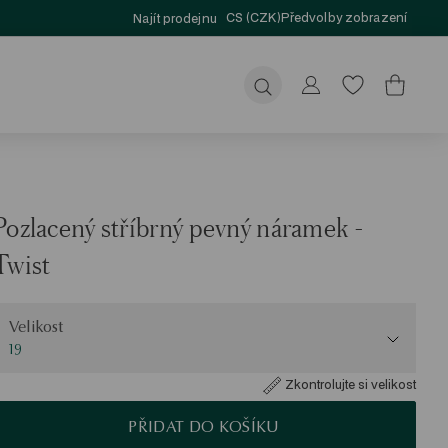
CS (CZK)
Předvolby zobrazení
Najít prodejnu
Odeslat
Pozlacený stříbrný pevný náramek -
Twist
elikost
Velikost
19
Zkontrolujte si velikost
PŘIDAT DO KOŠÍKU