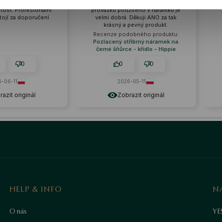
hodí se ke každému stylu. Kvalita
zpracování je opravdu
provázku použitého v náramku je
pozoruhodné. ❤️
velmi dobrá. Děkuji ANO za tak
krásný a pevný produkt.
Recenze podobného produktu:
Pozlacený stříbrný náramek na
černé šňůrce - křídlo - Hippie
0
0
0
0
2026-05-11
2026-06-30
Zobrazit originál
Zobrazit originál
HELP & INFO
N
O nás
YE