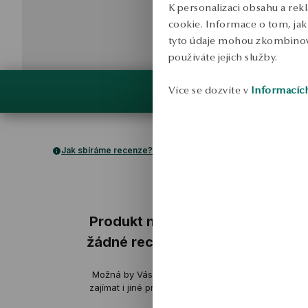
K personalizaci obsahu a rek
cookie. Informace o tom, jak 
tyto údaje mohou zkombinovat
používáte jejich služby.
Více se dozvíte v
Informacíc
Jak sbíráme recenze?
ukázka
Produkt nemá
žádné recenze
monika
Možná by Vás mohly
ověřené
zajímat i jiné produkty
Mají elegantní, ale zároveň