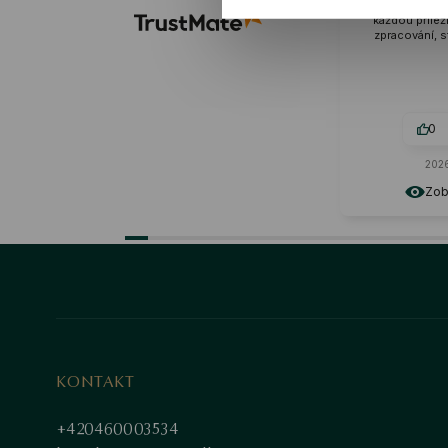
nenápadný vzhled, vhodný pro
každou příležitost. Profesionální
zpracování, stojí za doporučení.
0
0
2026-06-11
Zobrazit originál
KONTAKT
+420460003534