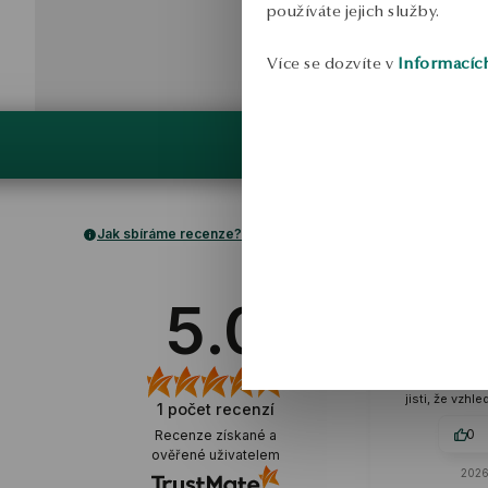
používáte jejich služby.
Více se dozvíte v
Informacíc
Jak sbíráme recenze?
T
ov
5.0
Každý detail je
dokonale. 
charakteru, op
od YES znamen
jisti, že vzh
1
počet recenzí
na nejvyšš
zpracování, 
0
Recenze získané a
dlouho. Je 
ověřené uživatelem
zanechá to
2026