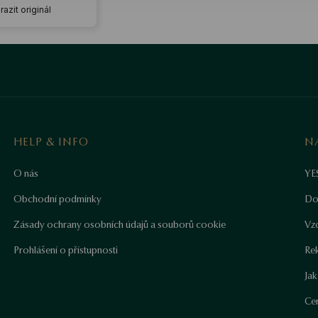
azit originál
HELP & INFO
N
O nás
YE
Obchodní podmínky
Do
Zásady ochrany osobních údajů a souborů cookie
Vz
Prohlášení o přístupnosti
Re
Ja
Cer