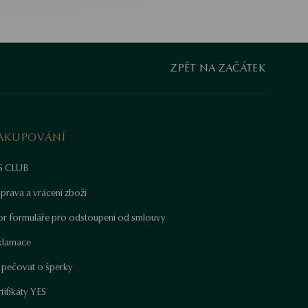
ZPĚT NA ZAČÁTEK
AKUPOVÁNÍ
S CLUB
prava a vrácení zboží
or formuláře pro odstoupení od smlouvy
klamace
k pečovat o šperky
tifikáty YES