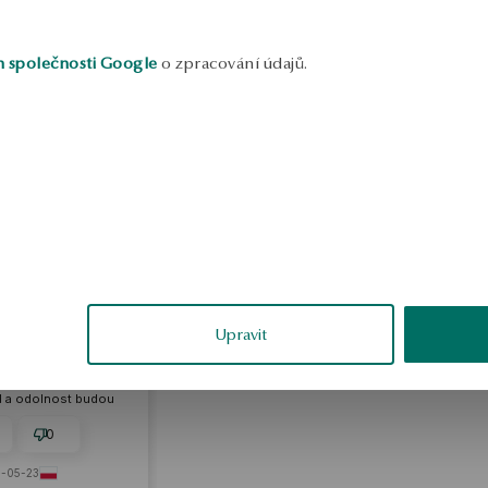
h společnosti Google
o zpracování údajů.
eresa
ěřené
Upravit
 vytříbený, vypadá to
Jemné, ale plné
ravdu krásné. Nákup
á, že si můžete být
led a odolnost budou
í úrovni. Solidní
je vidět, že vydrží
0
to nenápadné, ale
 obrovský dojem.
-05-23