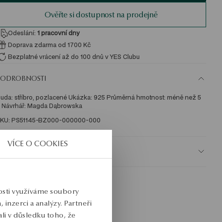
Ověřte si dostupnost na prodejně
Odeslání:
1
pracovní dny
Doprava zdarma od 1700 Kč
Bezplatné vrácení až do 100 dnů v YES Clubu
PODROBNOSTI
uda: stříbro, pozlacené Ukázka: 925 Průměrná hmotnost: méně než 5 
 Návrhář: Magda Dąbrowska 
KU: PS51145-BZ000-000000-000
VÍCE O COOKIES
BEZPEČNOST
nosti využíváme soubory
inzerci a analýzy. Partneři
li v důsledku toho, že